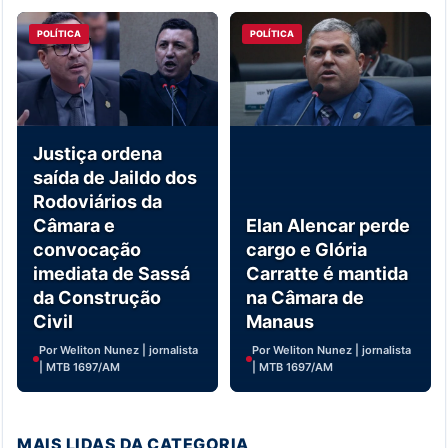
POLÍTICA
POLÍTICA
Justiça ordena
saída de Jaildo dos
Rodoviários da
Câmara e
Elan Alencar perde
convocação
cargo e Glória
imediata de Sassá
Carratte é mantida
da Construção
na Câmara de
Civil
Manaus
Por Weliton Nunez | jornalista
Por Weliton Nunez | jornalista
| MTB 1697/AM
| MTB 1697/AM
MAIS LIDAS DA CATEGORIA