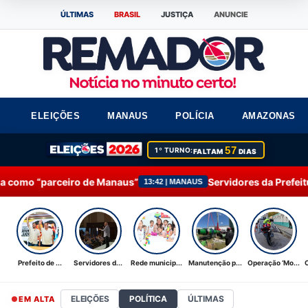
ÚLTIMAS
BRASIL
JUSTIÇA
ANUNCIE
ELEIÇÕES
MANAUS
POLÍCIA
AMAZONAS
57
1º TURNO:
FALTAM
DIAS
de Manaus”
Servidores da Prefeitura de Manaus part
13:42 | MANAUS
Prefeito de ...
Servidores d...
Rede municip...
Manutenção p...
Operação ‘Mo...
ELEIÇÕES
POLÍTICA
ÚLTIMAS
EM ALTA