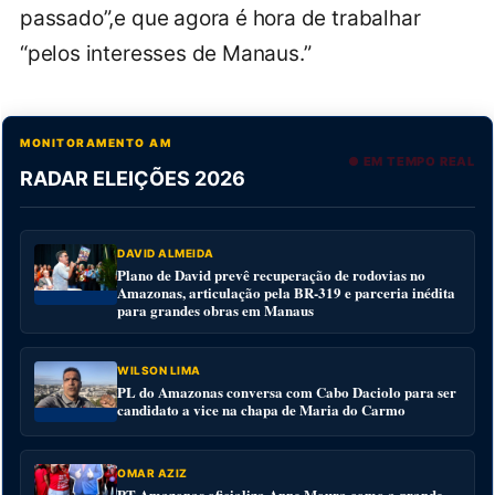
passado”,e que agora é hora de trabalhar
“pelos interesses de Manaus.”
MONITORAMENTO AM
● EM TEMPO REAL
RADAR ELEIÇÕES 2026
DAVID ALMEIDA
Plano de David prevê recuperação de rodovias no
Amazonas, articulação pela BR-319 e parceria inédita
para grandes obras em Manaus
WILSON LIMA
PL do Amazonas conversa com Cabo Daciolo para ser
candidato a vice na chapa de Maria do Carmo
OMAR AZIZ
PT Amazonas oficializa Anne Moura como a grande