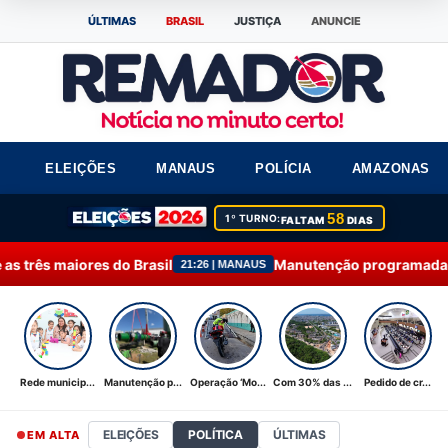
ÚLTIMAS
BRASIL
JUSTIÇA
ANUNCIE
ELEIÇÕES
MANAUS
POLÍCIA
AMAZONAS
58
1º TURNO:
FALTAM
DIAS
Brasil
Manutenção programada na Ponta do Ismael 
21:26 | MANAUS
Rede municip...
Manutenção p...
Operação ‘Mo...
Com 30% das ...
Pedido de cr...
ELEIÇÕES
POLÍTICA
ÚLTIMAS
EM ALTA