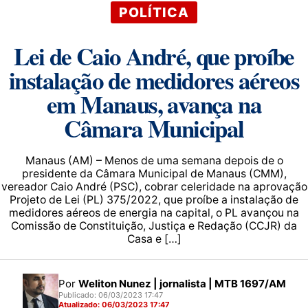
POLÍTICA
Lei de Caio André, que proíbe
instalação de medidores aéreos
em Manaus, avança na
Câmara Municipal
Manaus (AM) – Menos de uma semana depois de o
presidente da Câmara Municipal de Manaus (CMM),
vereador Caio André (PSC), cobrar celeridade na aprovação
Projeto de Lei (PL) 375/2022, que proíbe a instalação de
medidores aéreos de energia na capital, o PL avançou na
Comissão de Constituição, Justiça e Redação (CCJR) da
Casa e […]
Por
Weliton Nunez | jornalista | MTB 1697/AM
Publicado: 06/03/2023 17:47
Atualizado: 06/03/2023 17:47