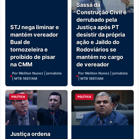
Sassá da
Construção Civil é
derrubado pela
STJ nega liminar e
Justiça após PT
mantém vereador
desistir da própria
Bual de
ação e Jaildo do
tornozeleira e
Rodoviários se
proibido de pisar
mantém no cargo
na CMM
de vereador
Por Weliton Nunez | jornalista
Por Weliton Nunez | jornalista
| MTB 1697/AM
| MTB 1697/AM
POLÍTICA
POLÍTICA
Justiça ordena