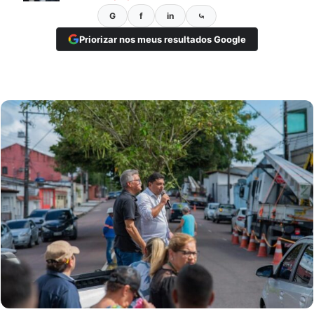
G
f
in
⤿
Priorizar nos meus resultados Google