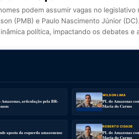
nomes podem assumir vagas no legislativo 
lson (PMB) e Paulo Nascimento Júnior (DC)
nâmica política, impactando os debates e a
WILSON LIMA
o Amazonas, articulação pela BR-
PL do Amazonas conv
anaus
Maria do Carmo
ROBERTO CIDADE
nde aposta da esquerda amazonense
PL do Amazonas conv
Maria do Carmo