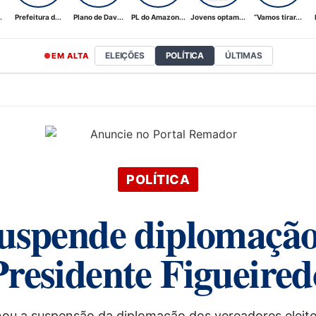
.
Prefeitura d...
Plano de Dav...
PL do Amazon...
Jovens optam...
“Vamos tirar...
ELEIÇÕES
POLÍTICA
ÚLTIMAS
EM ALTA
POLÍTICA
 suspende diplomaçã
Presidente Figueired
minou a suspensão da diplomação dos vereadores elei