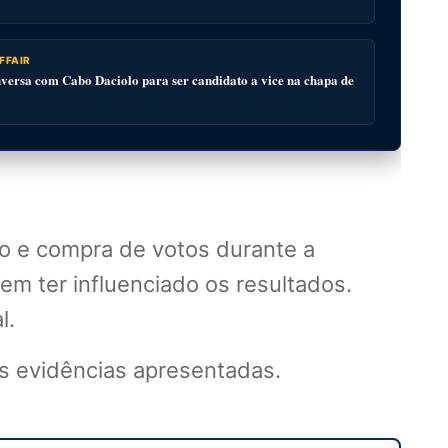
FFAIR
ersa com Cabo Daciolo para ser candidato a vice na chapa de
o e compra de votos durante a
em ter influenciado os resultados.
l.
as evidências apresentadas.