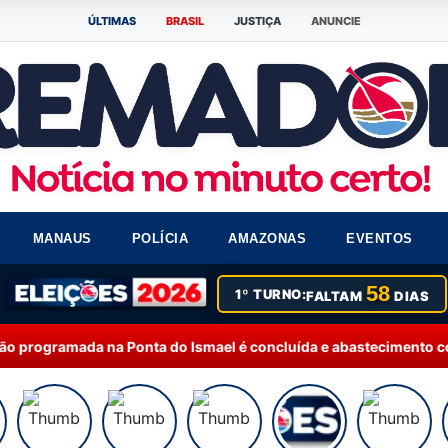
ÚLTIMAS
BRASIL
JUSTIÇA
ANUNCIE
MANAUS
POLÍCIA
AMAZONAS
EVENTOS
58
1º TURNO:
FALTAM
DIAS
ta do Ismael é concluída e abastecimento começa a ser retomad