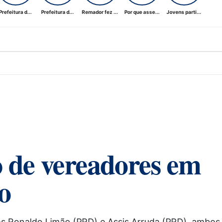
Prefeitura d...
Prefeitura d...
Remador fez ...
Por que asse...
Jovens parti...
o de vereadores em
o
tos Ronaldo Limão (PRD) e Assis Arruda (PRD), ambos