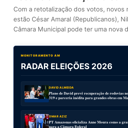
Com a retotalização dos votos, novos 
estão César Amaral (Republicanos), Ni
Câmara Municipal pode ter uma nova di
MONITORAMENTO AM
RADAR ELEIÇÕES 2026
DAVID ALMEIDA
Plano de David prevê recuperação de rodovias n
319 e parceria inédita para grandes obras em M
OMAR AZIZ
PT Amazonas oficializa Anne Moura como a gra
para a Câmara Federal