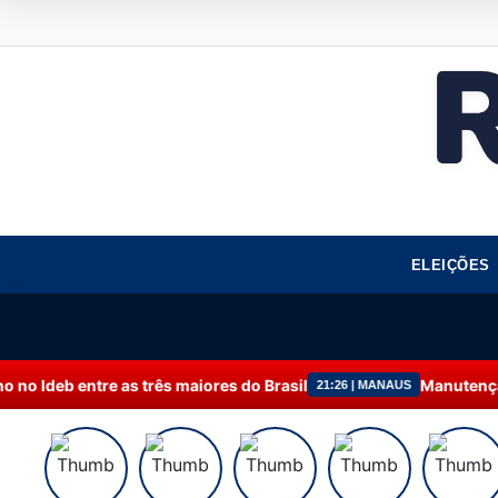
ELEIÇÕES
s maiores do Brasil
Manutenção programada na Pon
21:26 | MANAUS