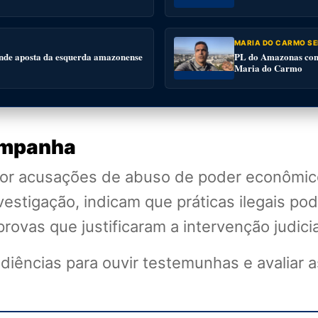
MARIA DO CARMO SE
nde aposta da esquerda amazonense
PL do Amazonas conv
Maria do Carmo
campanha
por acusações de abuso de poder econômic
stigação, indicam que práticas ilegais pod
ovas que justificaram a intervenção judicia
udiências para ouvir testemunhas e avaliar 