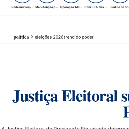
Rede municip...
Manutenção p...
Operação ‘Mo...
Com 30% das ...
Pedido de cr..
política
eleições 2026
trend do poder
Justiça Eleitoral
A Justiça Eleitoral de Presidente Figueiredo deter