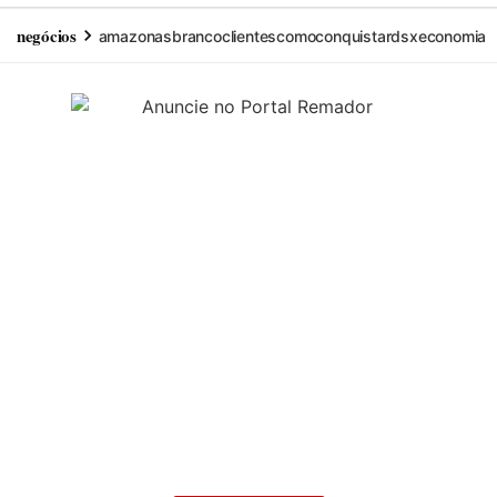
negócios
amazonas
branco
clientes
como
conquistar
dsx
economia