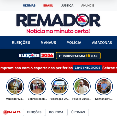
ÚLTIMAS
BRASIL
JUSTIÇA
ANUNCIE
ELEIÇÕES
MANAUS
POLÍCIA
AMAZONAS
55
1º TURNO:
FALTAM
DIAS
sporte nas periferias
Sebrae recebe Moção de Ap
13:49 | NEGÓCIOS
Vereador Ivo...
Sebrae receb...
Federação Un...
Fausto Júnio...
Keitton Bati...
ELEIÇÕES
POLÍTICA
ÚLTIMAS
EM ALTA