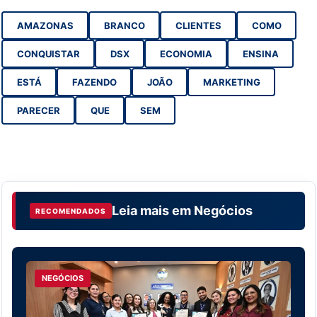
AMAZONAS
BRANCO
CLIENTES
COMO
CONQUISTAR
DSX
ECONOMIA
ENSINA
ESTÁ
FAZENDO
JOÃO
MARKETING
PARECER
QUE
SEM
Leia mais em
Negócios
RECOMENDADOS
NEGÓCIOS