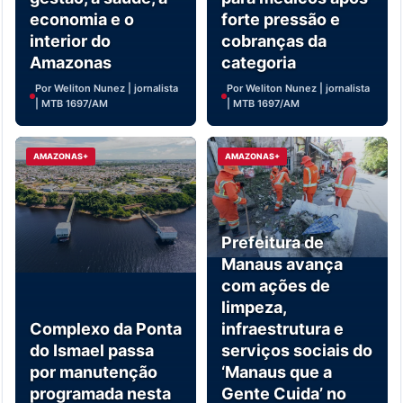
economia e o
forte pressão e
interior do
cobranças da
Amazonas
categoria
Por Weliton Nunez | jornalista
Por Weliton Nunez | jornalista
| MTB 1697/AM
| MTB 1697/AM
AMAZONAS+
AMAZONAS+
Prefeitura de
Manaus avança
com ações de
limpeza,
Complexo da Ponta
infraestrutura e
do Ismael passa
serviços sociais do
por manutenção
‘Manaus que a
programada nesta
Gente Cuida’ no