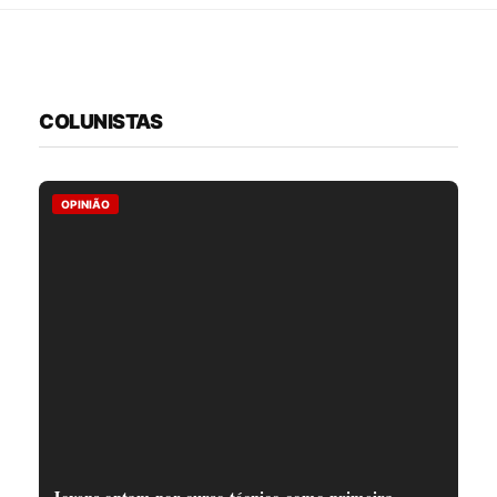
COLUNISTAS
OPINIÃO
Jovens optam por curso técnico como primeira