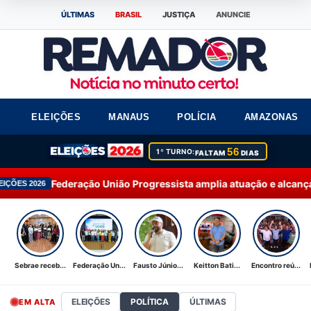
ÚLTIMAS
BRASIL
JUSTIÇA
ANUNCIE
ELEIÇÕES
MANAUS
POLÍCIA
AMAZONAS
56
1º TURNO:
FALTAM
DIAS
ão União Progressista amplia atuação e alcança 92% dos municí
Sebrae receb...
Federação Un...
Fausto Júnio...
Keitton Bati...
Encontro reú...
ELEIÇÕES
POLÍTICA
ÚLTIMAS
EM ALTA