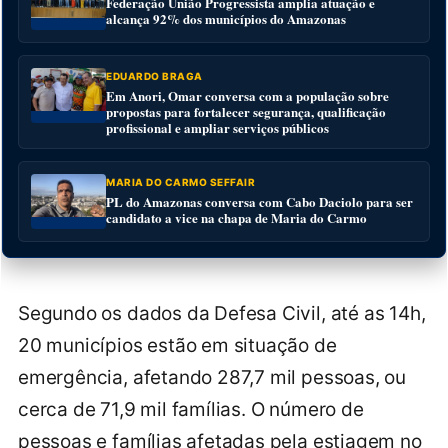
Federação União Progressista amplia atuação e
alcança 92% dos municípios do Amazonas
EDUARDO BRAGA
Em Anori, Omar conversa com a população sobre
propostas para fortalecer segurança, qualificação
profissional e ampliar serviços públicos
MARIA DO CARMO SEFFAIR
PL do Amazonas conversa com Cabo Daciolo para ser
candidato a vice na chapa de Maria do Carmo
Segundo os dados da Defesa Civil, até as 14h,
20 municípios estão em situação de
emergência, afetando 287,7 mil pessoas, ou
cerca de 71,9 mil famílias. O número de
pessoas e famílias afetadas pela estiagem no