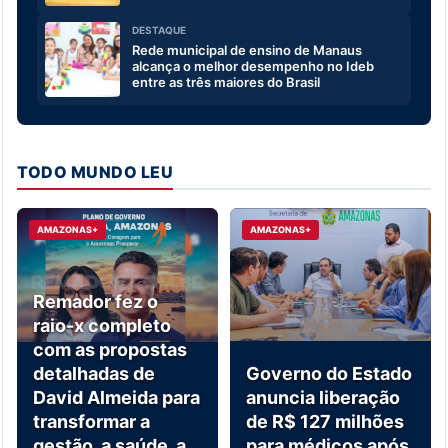
DESTAQUE
Rede municipal de ensino de Manaus
alcança o melhor desempenho no Ideb
entre as três maiores do Brasil
TODO MUNDO LEU
AMAZONAS+
AMAZONAS+
Remador fez o
raio-x completo
com as propostas
detalhadas de
Governo do Estado
David Almeida para
anuncia liberação
transformar a
de R$ 127 milhões
gestão, a saúde, a
para médicos após