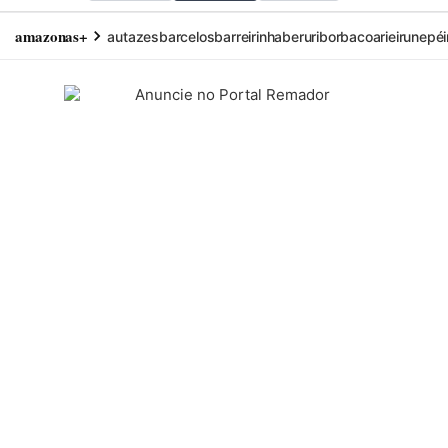
amazonas+
autazes
barcelos
barreirinha
beruri
borba
coari
eirunepé