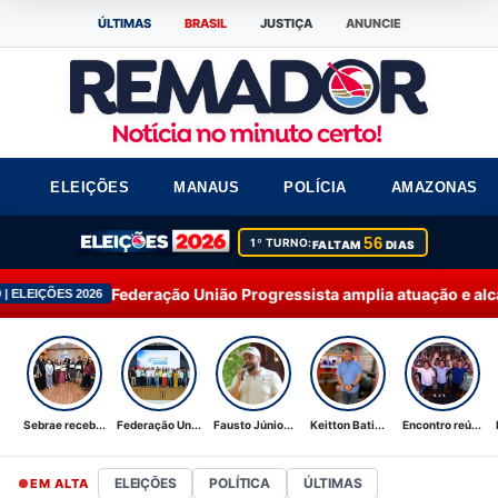
ÚLTIMAS
BRASIL
JUSTIÇA
ANUNCIE
ELEIÇÕES
MANAUS
POLÍCIA
AMAZONAS
56
1º TURNO:
FALTAM
DIAS
ração União Progressista amplia atuação e alcança 92% dos mun
Sebrae receb...
Federação Un...
Fausto Júnio...
Keitton Bati...
Encontro reú...
ELEIÇÕES
POLÍTICA
ÚLTIMAS
EM ALTA