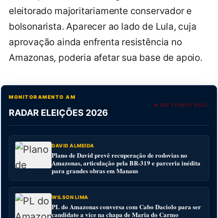
eleitorado majoritariamente conservador e
bolsonarista. Aparecer ao lado de Lula, cuja
aprovação ainda enfrenta resistência no
Amazonas, poderia afetar sua base de apoio.
MONITORAMENTO AM
● EM TEMPO REAL
RADAR ELEIÇÕES 2026
DAVID ALMEIDA
Plano de David prevê recuperação de rodovias no
Amazonas, articulação pela BR-319 e parceria inédita
para grandes obras em Manaus
WILSON LIMA
PL do Amazonas conversa com Cabo Daciolo para ser
candidato a vice na chapa de Maria do Carmo