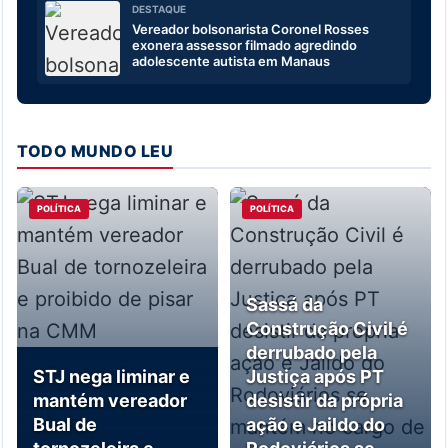
DESTAQUE
Vereador bolsonarista Coronel Rosses
exonera assessor filmado agredindo
adolescente autista em Manaus
TODO MUNDO LEU
POLÍTICA
POLÍTICA
Sassá da
Construção Civil é
derrubado pela
STJ nega liminar e
Justiça após PT
mantém vereador
desistir da própria
Bual de
ação e Jaildo do