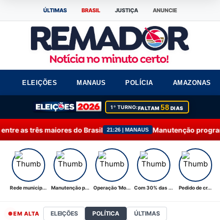
ÚLTIMAS
BRASIL
JUSTIÇA
ANUNCIE
ELEIÇÕES
MANAUS
POLÍCIA
AMAZONAS
58
1º TURNO:
FALTAM
DIAS
maiores do Brasil
Manutenção programada na Ponta 
21:26 | MANAUS
Rede municip...
Manutenção p...
Operação ‘Mo...
Com 30% das ...
Pedido de cr...
ELEIÇÕES
POLÍTICA
ÚLTIMAS
EM ALTA