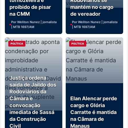
tornozeleira e
Rodoviários se
proibido de pisar
mantém no cargo
na CMM
de vereador
Por Weliton Nunez | jornalista
Por Weliton Nunez | jornalista
| MTB 1697/AM
| MTB 1697/AM
POLÍTICA
POLÍTICA
Justiça ordena
saída de Jaildo dos
Rodoviários da
Câmara e
Elan Alencar perde
convocação
cargo e Glória
imediata de Sassá
Carratte é mantida
da Construção
na Câmara de
Civil
Manaus