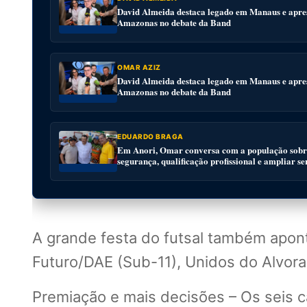
David Almeida destaca legado em Manaus e apres
Amazonas no debate da Band
OMAR AZIZ
David Almeida destaca legado em Manaus e apres
Amazonas no debate da Band
EDUARDO BRAGA
Em Anori, Omar conversa com a população sobre
segurança, qualificação profissional e ampliar se
A grande festa do futsal também apon
Futuro/DAE (Sub-11), Unidos do Alvora
Premiação e mais decisões – Os seis 