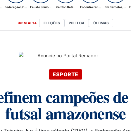
..
Federação Un...
Fausto Júnio...
Keitton Bati...
Encontro reú...
Em Barcelos,...
E
ELEIÇÕES
POLÍTICA
ÚLTIMAS
EM ALTA
ESPORTE
efinem campeões de s
futsal amazonense
 Teixeira. No último sábado (21/01), a Federação Am