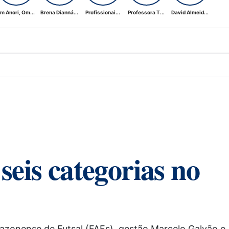
m Anori, Om...
Brena Dianná...
Profissionai...
Professora T...
David Almeid...
eis categorias no
azonense de Futsal (FAFs), gestão Marcelo Galvão e