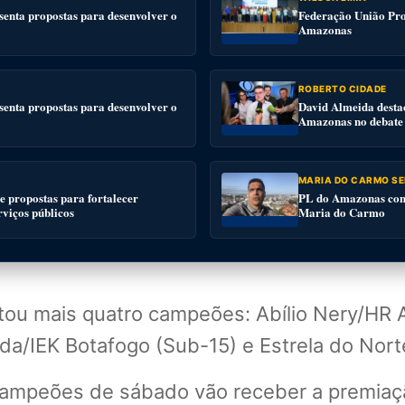
enta propostas para desenvolver o
Federação União Pro
Amazonas
ROBERTO CIDADE
enta propostas para desenvolver o
David Almeida desta
Amazonas no debate
MARIA DO CARMO SE
 propostas para fortalecer
PL do Amazonas conv
rviços públicos
Maria do Carmo
tou mais quatro campeões: Abílio Nery/HR
da/IEK Botafogo (Sub-15) e Estrela do Nort
campeões de sábado vão receber a premiaçã