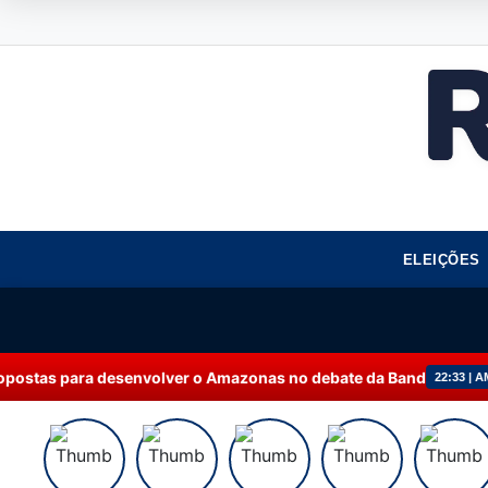
ELEIÇÕES
olver o Amazonas no debate da Band
No primeir
22:33 | AMAZONAS+