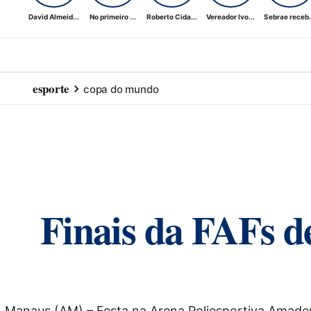
David Almeid...
No primeiro ...
Roberto Cida...
Vereador Ivo...
Sebrae receb.
esporte
copa do mundo
Finais da FAFs d
Manaus (AM) – Festa na Arena Poliesportiva Amadeu