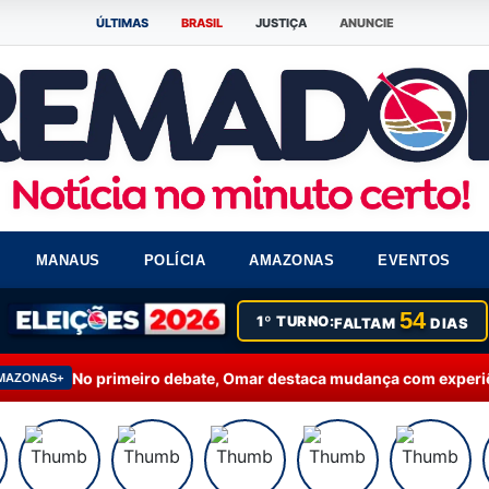
ÚLTIMAS
BRASIL
JUSTIÇA
ANUNCIE
MANAUS
POLÍCIA
AMAZONAS
EVENTOS
54
1º TURNO:
FALTAM
DIAS
o debate, Omar destaca mudança com experiência e apresenta pla