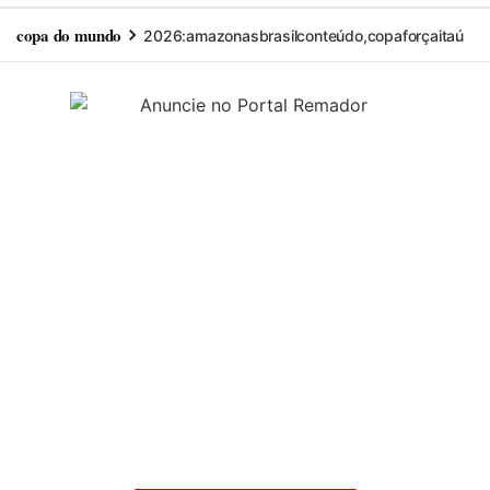
copa do mundo
2026:
amazonas
brasil
conteúdo,
copa
força
itaú