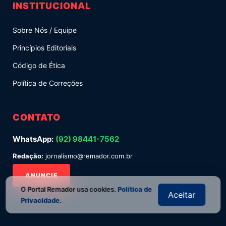
INSTITUCIONAL
Sobre Nós / Equipe
Princípios Editoriais
Código de Ética
Política de Correções
CONTATO
WhatsApp:
(92) 98441-7562
Redação:
jornalismo@remador.com.br
ANUNCIE
O Portal Remador usa cookies.
Política de
Aceitar
Privacidade
.