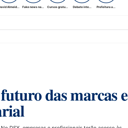
avid Almeid...
Fake news na...
Cursos gratu...
Debate inte...
Prefeitura a...
futuro das marcas e
rial
No DSX, empresas e profissionais terão acesso às