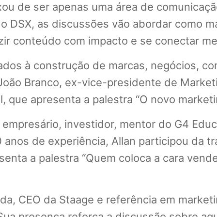
ixou de ser apenas uma área de comunicaç
. No DSX, as discussões vão abordar como 
duzir conteúdo com impacto e se conectar m
dos à construção de marcas, negócios, co
á João Branco, ex-vice-presidente de Market
l, que apresenta a palestra “O novo market
 empresário, investidor, mentor do G4 Educ
 anos de experiência, Allan participou da
enta a palestra “Quem coloca a cara vende
da, CEO da Staage e referência em market
 presença reforça a discussão sobre aquis