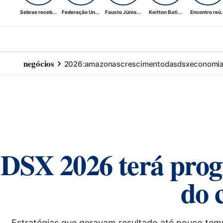
Sebrae receb...
Federação Un...
Fausto Júnio...
Keitton Bati...
Encontro reú..
negócios
2026:
amazonas
crescimento
das
dsx
economi
DSX 2026 terá prog
do 
Estratégias que geravam resultado até pouco tem