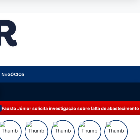
NEGÓCIOS
 solicita investigação sobre falta de abastecimento de água em M