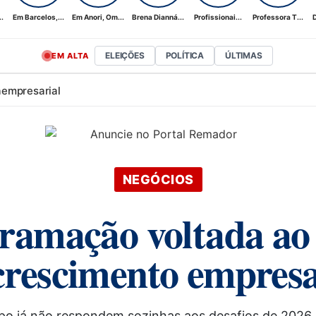
.
Em Barcelos,...
Em Anori, Om...
Brena Dianná...
Profissionai...
Professora T...
D
ELEIÇÕES
POLÍTICA
ÚLTIMAS
EM ALTA
a
empresarial
NEGÓCIOS
ramação voltada ao 
crescimento empresa
po já não respondem sozinhas aos desafios de 2026. 