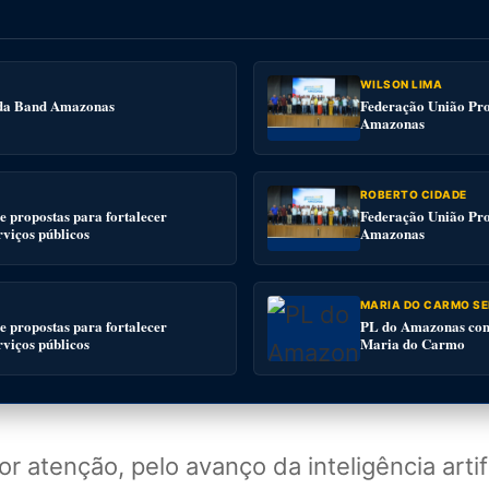
WILSON LIMA
e da Band Amazonas
Federação União Pro
Amazonas
ROBERTO CIDADE
 propostas para fortalecer
Federação União Pro
rviços públicos
Amazonas
MARIA DO CARMO SE
 propostas para fortalecer
PL do Amazonas conv
rviços públicos
Maria do Carmo
 atenção, pelo avanço da inteligência arti