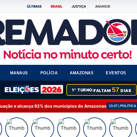
ÚLTIMAS
BRASIL
JUSTIÇA
ANUNCIE
MANAUS
POLÍCIA
AMAZONAS
EVENTOS
57
1º TURNO:
FALTAM
DIAS
nça 92% dos municípios do Amazonas
Fausto Júnior
13:37 | POLÍTICA