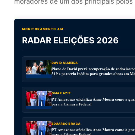
moradores de um dos principais polo
MONITORAMENTO AM
RADAR ELEIÇÕES 2026
DAVID ALMEIDA
Plano de David prevê recuperação de rodovias n
319 e parceria inédita para grandes obras em M
OMAR AZIZ
PT Amazonas oficializa Anne Moura como a gra
para a Câmara Federal
EDUARDO BRAGA
PT Amazonas oficializa Anne Moura como a gra
para a Câmara Federal