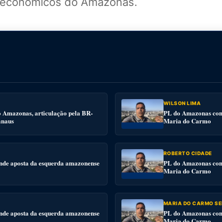
s econômicos do Amazonas.
WILSON LIMA
o Amazonas, articulação pela BR-
PL do Amazonas conv
anaus
Maria do Carmo
ROBERTO CIDADE
nde aposta da esquerda amazonense
PL do Amazonas conv
Maria do Carmo
MARIA DO CARMO SE
nde aposta da esquerda amazonense
PL do Amazonas conv
Maria do Carmo