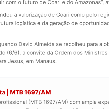
ir com o futuro de Coari e do Amazonas”, a
deu a valorização de Coari como polo regi
trutura logística e da geração de oportunid
 quando David Almeida se recolheu para a o
bado (6/6), a convite da Ordem dos Ministr
para Jesus, em Manaus.
sta | MTB 1697/AM
profissional (MTB 1697/AM) com ampla exper