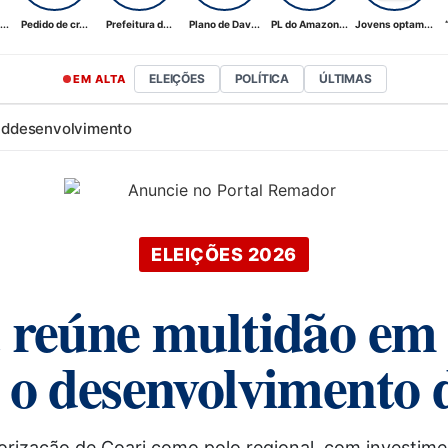
..
Pedido de cr...
Prefeitura d...
Plano de Dav...
PL do Amazon...
Jovens optam...
ELEIÇÕES
POLÍTICA
ÚLTIMAS
EM ALTA
id
desenvolvimento
ELEIÇÕES 2026
reúne multidão em 
o desenvolvimento 
rização de Coari como polo regional, com investimen