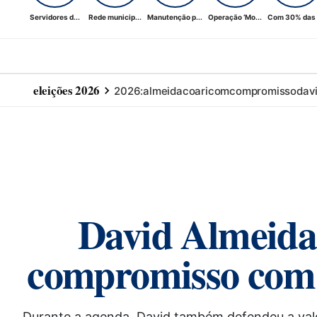
Servidores d...
Rede municip...
Manutenção p...
Operação ‘Mo...
Com 30% das .
eleições 2026
2026:
almeida
coari
com
compromisso
dav
David Almeida 
compromisso com 
Durante a agenda, David também defendeu a valo