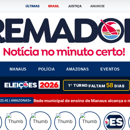
ÚLTIMAS
BRASIL
JUSTIÇA
ANUNCIE
MANAUS
POLÍCIA
AMAZONAS
EVENTOS
58
1º TURNO:
FALTAM
DIAS
unicipal de ensino de Manaus alcança o melhor desempenho no Ide