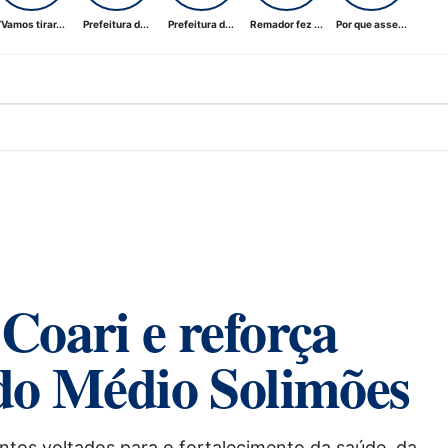
“Vamos tirar...
Prefeitura d...
Prefeitura d...
Remador fez ...
Por que asse...
Coari e reforça
do Médio Solimões
tos voltados para o fortalecimento da saúde, da