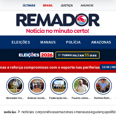
ÚLTIMAS
BRASIL
JUSTIÇA
ANUNCIE
ELEIÇÕES
MANAUS
POLÍCIA
AMAZONAS
55
1º TURNO:
FALTAM
DIAS
força compromisso com o esporte nas periferias
13:49 | NEGÓCIOS
Vereador Ivo...
Sebrae receb...
Federação Un...
Fausto Júnio...
Keitton Bati...
notícias
notícias corporativas
amazonas+
manaus
segurança
políti