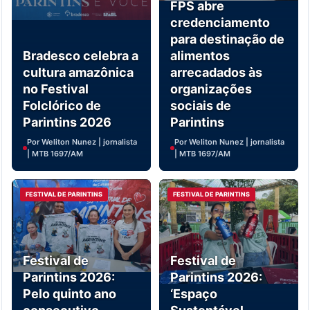
FPS abre
credenciamento
para destinação de
Bradesco celebra a
alimentos
cultura amazônica
arrecadados às
no Festival
organizações
Folclórico de
sociais de
Parintins 2026
Parintins
Por Weliton Nunez | jornalista
Por Weliton Nunez | jornalista
| MTB 1697/AM
| MTB 1697/AM
FESTIVAL DE PARINTINS
FESTIVAL DE PARINTINS
Festival de
Festival de
Parintins 2026:
Parintins 2026:
Pelo quinto ano
‘Espaço