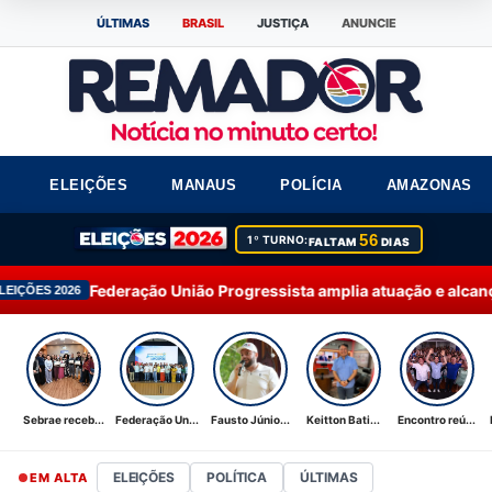
ÚLTIMAS
BRASIL
JUSTIÇA
ANUNCIE
ELEIÇÕES
MANAUS
POLÍCIA
AMAZONAS
56
1º TURNO:
FALTAM
DIAS
ão União Progressista amplia atuação e alcança 92% dos municí
Sebrae receb...
Federação Un...
Fausto Júnio...
Keitton Bati...
Encontro reú...
ELEIÇÕES
POLÍTICA
ÚLTIMAS
EM ALTA