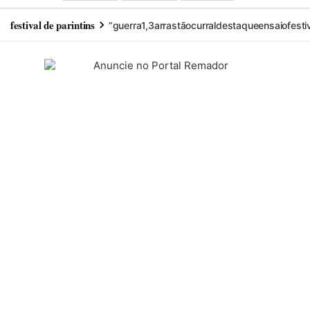
festival de parintins
“guerra
1,3
arrastão
curral
destaque
ensaio
festi