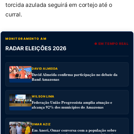
torcida azulada seguirá em cortejo até o
curral.
MONITORAMENTO AM
● EM TEMPO REAL
RADAR ELEIÇÕES 2026
DAVID ALMEIDA
David Almeida confirma participação no debate da
Band Amazonas
WILSON LIMA
Federação União Progressista amplia atuação e
alcança 92% dos municípios do Amazonas
OMAR AZIZ
Em Anori, Omar conversa com a população sobre