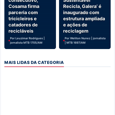
consecutivo,
Sustentável
Cosama firma
Recicla, Galera’ é
parceria com
inaugurado com
tricicleiros e
estrutura ampliada
catadores de
e ações de
recicláveis
reciclagem
Por Leuzimar Rodrigues |
Por Weliton Nunez | jornalista
jornalista MTB 1705/AM
| MTB 1697/AM
MAIS LIDAS DA CATEGORIA