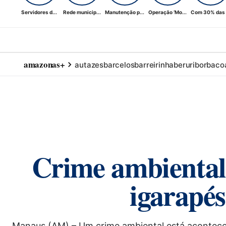
Servidores d...
Rede municip...
Manutenção p...
Operação ‘Mo...
Com 30% das .
amazonas+
autazes
barcelos
barreirinha
beruri
borba
co
Crime ambiental:
igarapé
Manaus (AM) – Um crime ambiental está acontecen