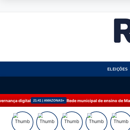
ELEIÇÕES
al
Rede municipal de ensino de Manaus alcança 
21:41 | AMAZONAS+