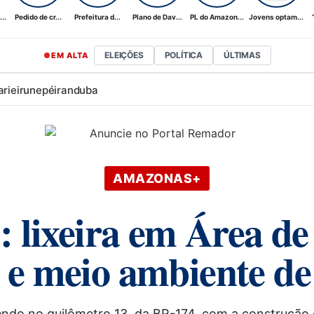
..
Pedido de cr...
Prefeitura d...
Plano de Dav...
PL do Amazon...
Jovens optam...
ELEIÇÕES
POLÍTICA
ÚLTIMAS
EM ALTA
ari
eirunepé
iranduba
AMAZONAS+
 lixeira em Área d
s e meio ambiente d
do no quilômetro 13, da BR-174, com a construção 