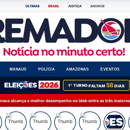
ÚLTIMAS
BRASIL
JUSTIÇA
ANUNCIE
MANAUS
POLÍCIA
AMAZONAS
EVENTOS
58
1º TURNO:
FALTAM
DIAS
o melhor desempenho no Ideb entre as três maiores do Brasil
21:2