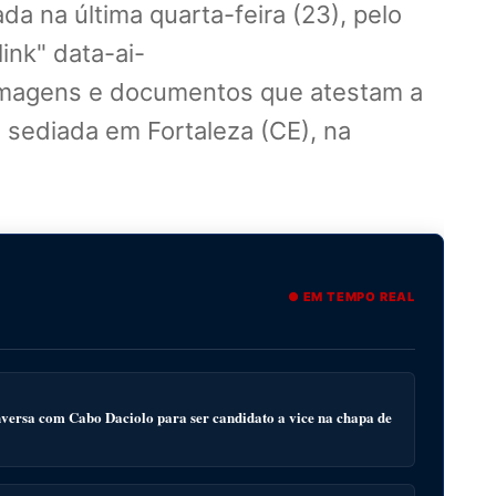
a na última quarta-feira (23), pelo
link" data-ai-
imagens e documentos que atestam a
 sediada em Fortaleza (CE), na
● EM TEMPO REAL
ersa com Cabo Daciolo para ser candidato a vice na chapa de