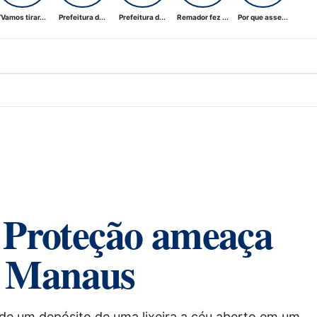
“Vamos tirar...
Prefeitura d...
Prefeitura d...
Remador fez ...
Por que asse...
e Proteção ameaça
e Manaus
de um depósito de uma lixeira a céu aberto em um