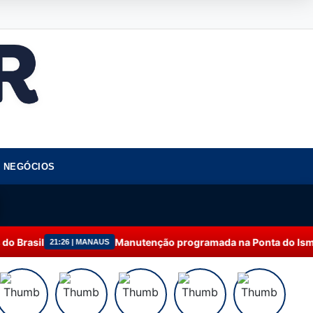
NEGÓCIOS
Manutenção programada na Ponta do Ismael é concluíd
6 | MANAUS