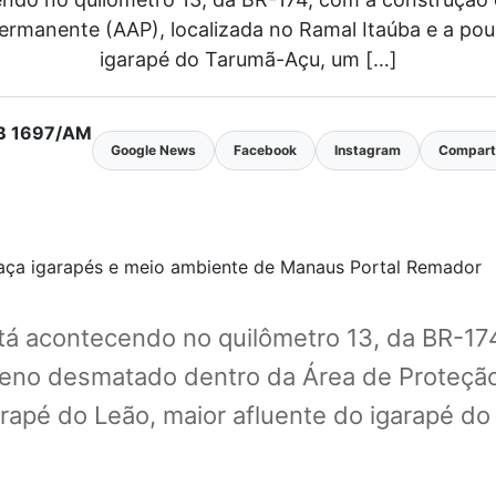
rmanente (AAP), localizada no Ramal Itaúba e a pou
igarapé do Tarumã-Açu, um […]
MTB 1697/AM
Google News
Facebook
Instagram
Comparti
á acontecendo no quilômetro 13, da BR-17
rreno desmatado dentro da Área de Proteçã
rapé do Leão, maior afluente do igarapé d