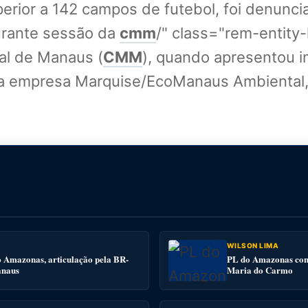
ior a 142 campos de futebol, foi denunciad
durante sessão da
cmm
/" class="rem-entity-
al de Manaus (
CMM
), quando apresentou 
ela empresa Marquise/EcoManaus Ambiental,
WILSON LIMA
o Amazonas, articulação pela BR-
PL do Amazonas conv
anaus
Maria do Carmo