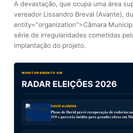
A devastação, que ocupa uma área super
vereador Lissandro Breval (Avante), 
entity="organization">Câmara Municip
série de irregularidades cometidas p
implantação do projeto.
MONITORAMENTO AM
RADAR ELEIÇÕES 2026
DAVID ALMEIDA
Plano de David prevê recuperação de rodovias n
319 e parceria inédita para grandes obras em M