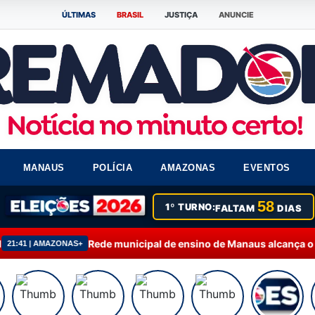
ÚLTIMAS
BRASIL
JUSTIÇA
ANUNCIE
MANAUS
POLÍCIA
AMAZONAS
EVENTOS
58
1º TURNO:
FALTAM
DIAS
de municipal de ensino de Manaus alcança o melhor desempenho no