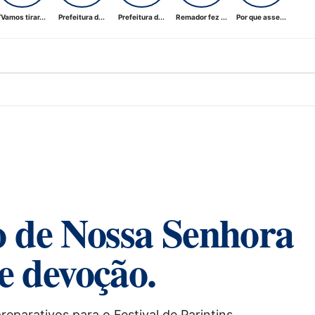
“Vamos tirar...
Prefeitura d...
Prefeitura d...
Remador fez ...
Por que asse...
o de Nossa Senhora
 devoção.
parativos para o Festival de Parintins