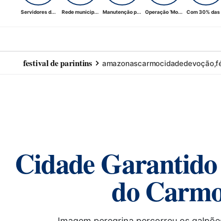
Servidores d...
Rede municip...
Manutenção p...
Operação ‘Mo...
Com 30% das .
festival de parintins
amazonas
carmo
cidade
devoção,
f
Cidade Garantido 
do Carmo
Imagem peregrina percorreu os galpões