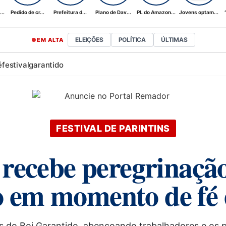
..
Pedido de cr...
Prefeitura d...
Plano de Dav...
PL do Amazon...
Jovens optam...
ELEIÇÕES
POLÍTICA
ÚLTIMAS
EM ALTA
é
festival
garantido
FESTIVAL DE PARINTINS
recebe peregrinaçã
 em momento de fé e
 do Boi Garantido, abençoando trabalhadores e os pre