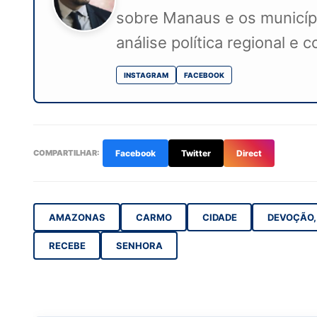
sobre Manaus e os município
análise política regional e 
INSTAGRAM
FACEBOOK
COMPARTILHAR:
Facebook
Twitter
Direct
AMAZONAS
CARMO
CIDADE
DEVOÇÃO,
RECEBE
SENHORA