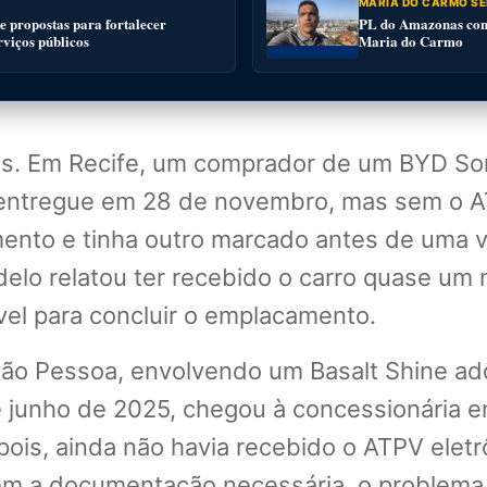
MARIA DO CARMO SE
 propostas para fortalecer
PL do Amazonas conv
rviços públicos
Maria do Carmo
os. Em Recife, um comprador de um BYD Son
 entregue em 28 de novembro, mas sem o AT
o e tinha outro marcado antes de uma via
lo relatou ter recebido o carro quase um m
l para concluir o emplacamento.
João Pessoa, envolvendo um Basalt Shine ad
de junho de 2025, chegou à concessionária 
is, ainda não havia recebido o ATPV eletr
sem a documentação necessária, o problema 