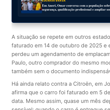
EDUARDO BRAGA
Em Anori, Omar conversa com a população sobre
segurança, qualificação profissional e ampliar se
A situação se repete em outros estad
faturado em 14 de outubro de 2025 e
perdeu um agendamento de emplacament
Paulo, outro comprador do mesmo mode
também sem o documento indispensáve
Há ainda relato contra a Citroën, em 
afirma que o carro foi faturado em 5 
data. Mesmo assim, quase um mês depo
sensível: quando o carro é entregue 