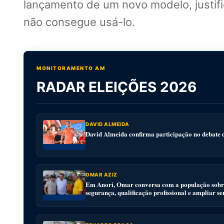
lançamento de um novo modelo, justifi
não consegue usá-lo.
MONITORAMENTO AM
RADAR ELEIÇÕES 2026
DAVID ALMEIDA
David Almeida confirma participação no debat
OMAR AZIZ
Em Anori, Omar conversa com a população sobre
segurança, qualificação profissional e ampliar se