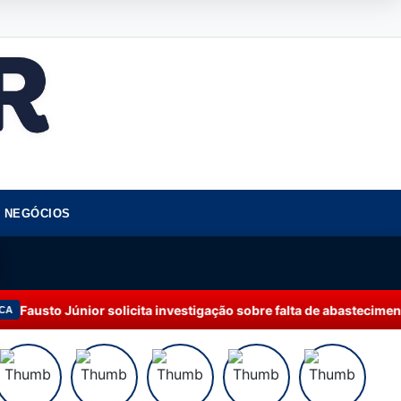
NEGÓCIOS
r solicita investigação sobre falta de abastecimento de água em