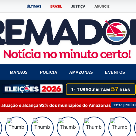
ÚLTIMAS
BRASIL
JUSTIÇA
ANUNCIE
MANAUS
POLÍCIA
AMAZONAS
EVENTOS
57
1º TURNO:
FALTAM
DIAS
cança 92% dos municípios do Amazonas
Fausto Júnio
13:37 | POLÍTICA