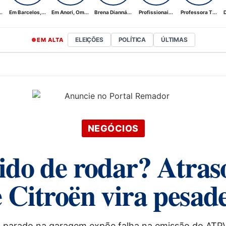
.
Em Barcelos,...
Em Anori, Om...
Brena Dianná...
Profissionai...
Professora T...
D
ELEIÇÕES
POLÍTICA
ÚLTIMAS
EM ALTA
NEGÓCIOS
bido de rodar? Atra
Citroën vira pesad
 parado na garagem expõe falha na emissão do ATPV