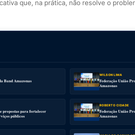
cativa que, na prática, não resolve o prob
WILSON LIMA
e da Band Amazonas
Federação União Pro
Amazonas
ROBERTO CIDADE
 propostas para fortalecer
Federação União Pro
rviços públicos
Amazonas