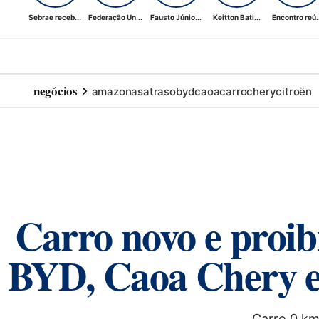
Sebrae receb...
Federação Un...
Fausto Júnio...
Keitton Bati...
Encontro reú..
negócios
amazonas
atraso
byd
caoa
carro
chery
citroën
Carro novo e proi
BYD, Caoa Chery e 
Carro 0 km