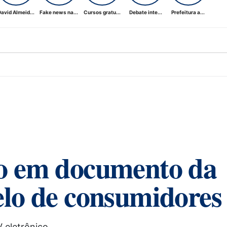
avid Almeid...
Fake news na...
Cursos gratu...
Debate inte...
Prefeitura a...
so em documento da
elo de consumidores
 eletrônico