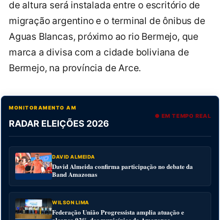
de altura será instalada entre o escritório de
migração argentino e o terminal de ônibus de
Aguas Blancas, próximo ao rio Bermejo, que
marca a divisa com a cidade boliviana de
Bermejo, na província de Arce.
MONITORAMENTO AM
● EM TEMPO REAL
RADAR ELEIÇÕES 2026
DAVID ALMEIDA
David Almeida confirma participação no debate da
Band Amazonas
WILSON LIMA
Federação União Progressista amplia atuação e
alcança 92% dos municípios do Amazonas