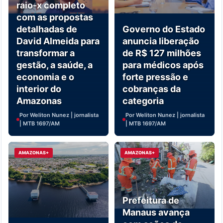
raio-x completo
com as propostas
detalhadas de
Governo do Estado
David Almeida para
anuncia liberação
transformar a
de R$ 127 milhões
gestão, a saúde, a
para médicos após
economia e o
forte pressão e
interior do
cobranças da
Amazonas
categoria
Por Weliton Nunez | jornalista
Por Weliton Nunez | jornalista
| MTB 1697/AM
| MTB 1697/AM
AMAZONAS+
AMAZONAS+
Prefeitura de
Manaus avança