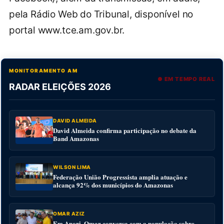
pela Rádio Web do Tribunal, disponível no
portal www.tce.am.gov.br.
MONITORAMENTO AM
● EM TEMPO REAL
RADAR ELEIÇÕES 2026
DAVID ALMEIDA
David Almeida confirma participação no debate da
Band Amazonas
WILSON LIMA
Federação União Progressista amplia atuação e
alcança 92% dos municípios do Amazonas
OMAR AZIZ
Em Anori, Omar conversa com a população sobre