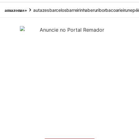
amazonas+
autazes
barcelos
barreirinha
beruri
borba
coari
eirunepé