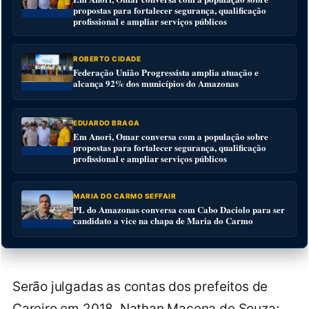
propostas para fortalecer segurança, qualificação
profissional e ampliar serviços públicos
ROBERTO CIDADE
Federação União Progressista amplia atuação e
alcança 92% dos municípios do Amazonas
EDUARDO BRAGA
Em Anori, Omar conversa com a população sobre
propostas para fortalecer segurança, qualificação
profissional e ampliar serviços públicos
MARIA DO CARMO SEFFAIR
PL do Amazonas conversa com Cabo Daciolo para ser
candidato a vice na chapa de Maria do Carmo
Serão julgadas as contas dos prefeitos de
Careiro em 2018, Nathan Macena de Souza;