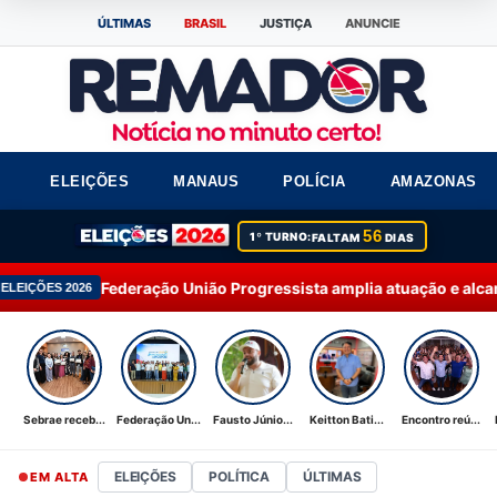
ÚLTIMAS
BRASIL
JUSTIÇA
ANUNCIE
ELEIÇÕES
MANAUS
POLÍCIA
AMAZONAS
56
1º TURNO:
FALTAM
DIAS
ação União Progressista amplia atuação e alcança 92% dos muni
Sebrae receb...
Federação Un...
Fausto Júnio...
Keitton Bati...
Encontro reú...
ELEIÇÕES
POLÍTICA
ÚLTIMAS
EM ALTA