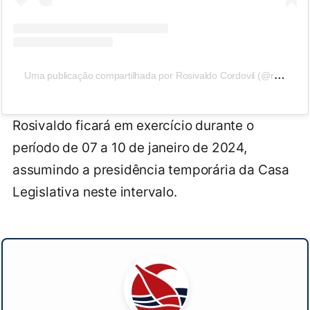
U
ma publicação compartilhada por Rosivaldo Cordovil (@rosivaldocordovil)
Rosivaldo ficará em exercício durante o
período de 07 a 10 de janeiro de 2024,
assumindo a presidência temporária da Casa
Legislativa neste intervalo.