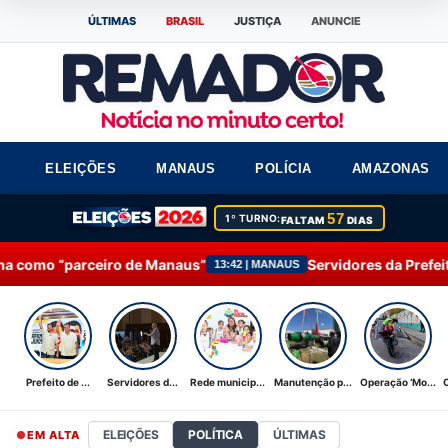
ÚLTIMAS
BRASIL
JUSTIÇA
ANUNCIE
ELEIÇÕES
MANAUS
POLÍCIA
AMAZONAS
57
1º TURNO:
FALTAM
DIAS
eiro de Manaus”
Servidores da Prefeitura de Manaus
13:42 | MANAUS
Prefeito de ...
Servidores d...
Rede municip...
Manutenção p...
Operação ‘Mo...
ELEIÇÕES
POLÍTICA
ÚLTIMAS
EM ALTA