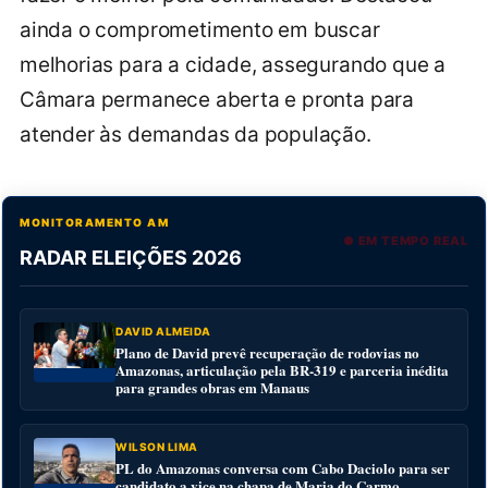
ainda o comprometimento em buscar
melhorias para a cidade, assegurando que a
Câmara permanece aberta e pronta para
atender às demandas da população.
MONITORAMENTO AM
● EM TEMPO REAL
RADAR ELEIÇÕES 2026
DAVID ALMEIDA
Plano de David prevê recuperação de rodovias no
Amazonas, articulação pela BR-319 e parceria inédita
para grandes obras em Manaus
WILSON LIMA
PL do Amazonas conversa com Cabo Daciolo para ser
candidato a vice na chapa de Maria do Carmo