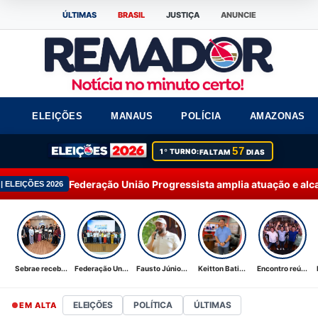
ÚLTIMAS
BRASIL
JUSTIÇA
ANUNCIE
ELEIÇÕES
MANAUS
POLÍCIA
AMAZONAS
57
1º TURNO:
FALTAM
DIAS
ação União Progressista amplia atuação e alcança 92% dos muni
Sebrae receb...
Federação Un...
Fausto Júnio...
Keitton Bati...
Encontro reú...
ELEIÇÕES
POLÍTICA
ÚLTIMAS
EM ALTA