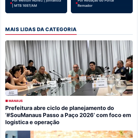
Por Weliton Nunez | jornalista
Por Redação do Portal
| MTB 1697/AM
Remador
MAIS LIDAS DA CATEGORIA
■ MANAUS
Prefeitura abre ciclo de planejamento do
‘#SouManaus Passo a Paço 2026’ com foco em
logística e operação