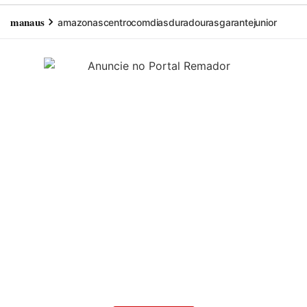
manaus
amazonas
centro
com
dias
duradouras
garante
junior