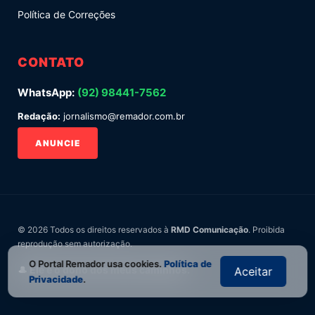
Política de Correções
CONTATO
WhatsApp:
(92) 98441-7562
Redação:
jornalismo@remador.com.br
ANUNCIE
© 2026 Todos os direitos reservados à
RMD Comunicação
. Proibida
reprodução sem autorização.
O Portal Remador usa cookies.
Política de
🎩 Ele é o dono dos meus caminhos.
Aceitar
Privacidade
.