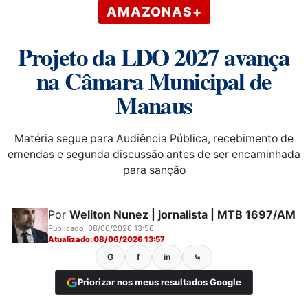
AMAZONAS+
Projeto da LDO 2027 avança
na Câmara Municipal de
Manaus
Matéria segue para Audiência Pública, recebimento de
emendas e segunda discussão antes de ser encaminhada
para sanção
Por
Weliton Nunez | jornalista | MTB 1697/AM
Publicado: 08/06/2026 13:56
Atualizado: 08/06/2026 13:57
G
f
in
⤿
Priorizar nos meus resultados Google