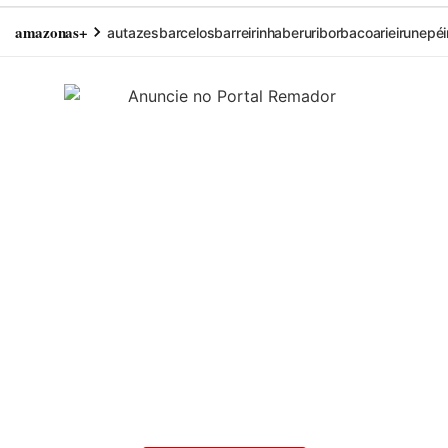
amazonas+
autazes
barcelos
barreirinha
beruri
borba
coari
eirunepé