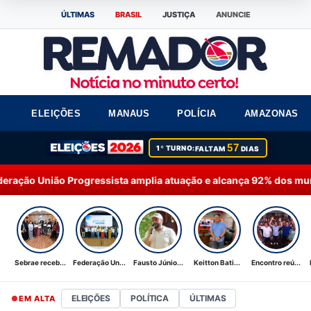
ÚLTIMAS
BRASIL
JUSTIÇA
ANUNCIE
ELEIÇÕES
MANAUS
POLÍCIA
AMAZONAS
57
1º TURNO:
FALTAM
DIAS
ressista amplia atuação e alcança 92% dos municípios do Amazo
Sebrae receb...
Federação Un...
Fausto Júnio...
Keitton Bati...
Encontro reú...
ELEIÇÕES
POLÍTICA
ÚLTIMAS
EM ALTA