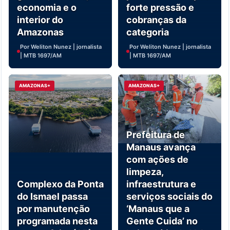
economia e o
forte pressão e
interior do
cobranças da
Amazonas
categoria
Por Weliton Nunez | jornalista
Por Weliton Nunez | jornalista
| MTB 1697/AM
| MTB 1697/AM
AMAZONAS+
AMAZONAS+
Prefeitura de
Manaus avança
com ações de
limpeza,
Complexo da Ponta
infraestrutura e
do Ismael passa
serviços sociais do
por manutenção
‘Manaus que a
programada nesta
Gente Cuida’ no