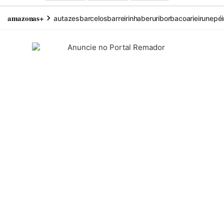
amazonas+
autazes
barcelos
barreirinha
beruri
borba
coari
eirunepé