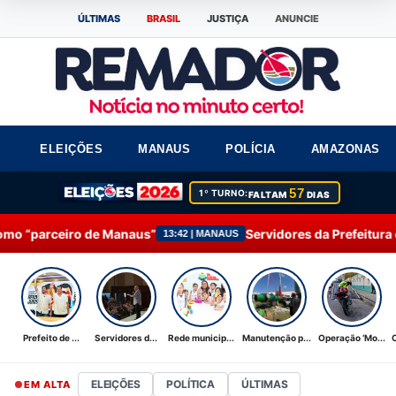
ÚLTIMAS
BRASIL
JUSTIÇA
ANUNCIE
ELEIÇÕES
MANAUS
POLÍCIA
AMAZONAS
57
1º TURNO:
FALTAM
DIAS
naus”
Servidores da Prefeitura de Manaus participam
13:42 | MANAUS
Prefeito de ...
Servidores d...
Rede municip...
Manutenção p...
Operação ‘Mo...
ELEIÇÕES
POLÍTICA
ÚLTIMAS
EM ALTA