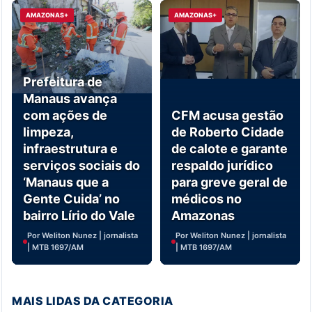
AMAZONAS+
AMAZONAS+
Prefeitura de
Manaus avança
com ações de
CFM acusa gestão
limpeza,
de Roberto Cidade
infraestrutura e
de calote e garante
serviços sociais do
respaldo jurídico
‘Manaus que a
para greve geral de
Gente Cuida’ no
médicos no
bairro Lírio do Vale
Amazonas
Por Weliton Nunez | jornalista
Por Weliton Nunez | jornalista
| MTB 1697/AM
| MTB 1697/AM
MAIS LIDAS DA CATEGORIA