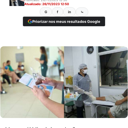
Atualizado: 26/11/2023 12:50
G
f
in
⤿
Priorizar nos meus resultados Google