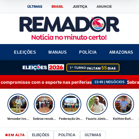
ÚLTIMAS
BRASIL
JUSTIÇA
ANUNCIE
ELEIÇÕES
MANAUS
POLÍCIA
AMAZONAS
55
1º TURNO:
FALTAM
DIAS
 esporte nas periferias
Sebrae recebe Moção de 
13:49 | NEGÓCIOS
Vereador Ivo...
Sebrae receb...
Federação Un...
Fausto Júnio...
Keitton Bati...
ELEIÇÕES
POLÍTICA
ÚLTIMAS
EM ALTA