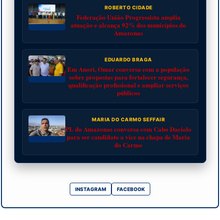
ROBERTO CIDADE
Federação União Progressista amplia
atuação e alcança 92% dos municípios do
Amazonas
EDUARDO BRAGA
Em Anori, Omar conversa com a população
sobre propostas para fortalecer segurança,
qualificação profissional e ampliar serviços
públicos
MARIA DO CARMO SEFFAIR
PL do Amazonas conversa com Cabo Daciolo
para ser candidato a vice na chapa de Maria
do Carmo
INSTAGRAM
FACEBOOK