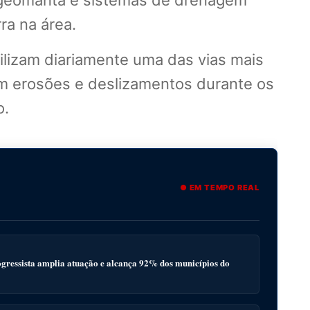
de geomanta e sistemas de drenagem
ra na área.
ilizam diariamente uma das vias mais
om erosões e deslizamentos durante os
o.
● EM TEMPO REAL
gressista amplia atuação e alcança 92% dos municípios do