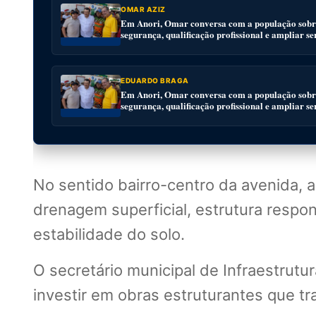
OMAR AZIZ
Em Anori, Omar conversa com a população sobre
segurança, qualificação profissional e ampliar se
EDUARDO BRAGA
Em Anori, Omar conversa com a população sobre
segurança, qualificação profissional e ampliar se
No sentido bairro-centro da avenida, a
drenagem superficial, estrutura respo
estabilidade do solo.
O secretário municipal de Infraestrut
investir em obras estruturantes que 