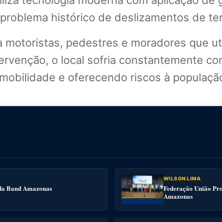
utiliza tecnologia moderna com aplicação 
 problema histórico de deslizamentos de ter
 motoristas, pedestres e moradores que ut
ervenção, o local sofria constantemente c
obilidade e oferecendo riscos à populaçã
WILSON LIMA
e da Band Amazonas
Federação União Pro
Amazonas