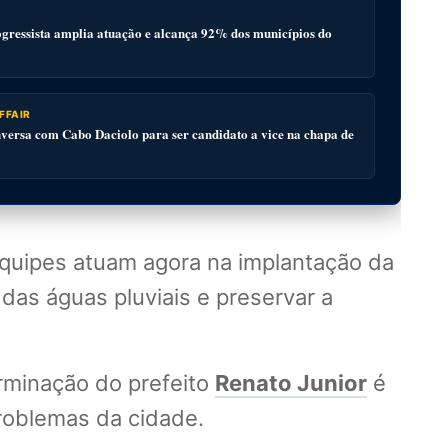
gressista amplia atuação e alcança 92% dos municípios do
FFAIR
ersa com Cabo Daciolo para ser candidato a vice na chapa de
 equipes atuam agora na implantação da
das águas pluviais e preservar a
erminação do prefeito
Renato Junior
é
roblemas da cidade.