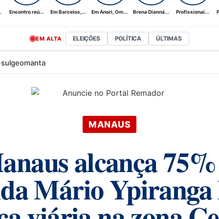
.
Encontro reú...
Em Barcelos,...
Em Anori, Om...
Brena Dianná...
Profissionai...
P
ELEIÇÕES
POLÍTICA
ÚLTIMAS
EM ALTA
-sul
geomanta
MANAUS
Manaus alcança 75% 
da Mário Ypiranga 
ça viária na zona Ce