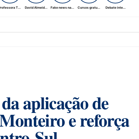
rofessora T...
David Almeid...
Fake news na...
Cursos gratu...
Debate inte...
da aplicação de
Monteiro e reforça
ntro-Sul