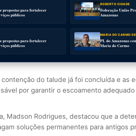
ROBERTO CIDADE
 propostas para fortalecer
Federação União Pro
rviços públicos
Amazonas
MARIA DO CARMO SE
 propostas para fortalecer
PL do Amazonas conv
rviços públicos
Maria do Carmo
 contenção do talude já foi concluída e as
nsável por garantir o escoamento adequado 
ura, Madson Rodrigues, destacou que a det
tragam soluções permanentes para antigos p