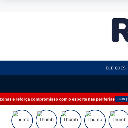
ELEIÇÕES
romisso com o esporte nas periferias
Sebrae rec
13:49 | NEGÓCIOS