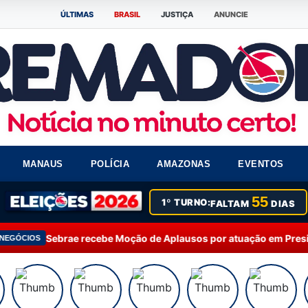
ÚLTIMAS
BRASIL
JUSTIÇA
ANUNCIE
MANAUS
POLÍCIA
AMAZONAS
EVENTOS
55
1º TURNO:
FALTAM
DIAS
ebe Moção de Aplausos por atuação em Presidente Figueiredo
13