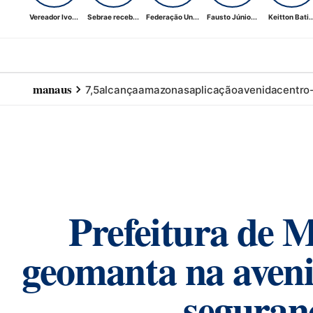
Vereador Ivo...
Sebrae receb...
Federação Un...
Fausto Júnio...
Keitton Bati..
manaus
7,5
alcança
amazonas
aplicação
avenida
centro
Prefeitura de 
geomanta na aveni
seguran