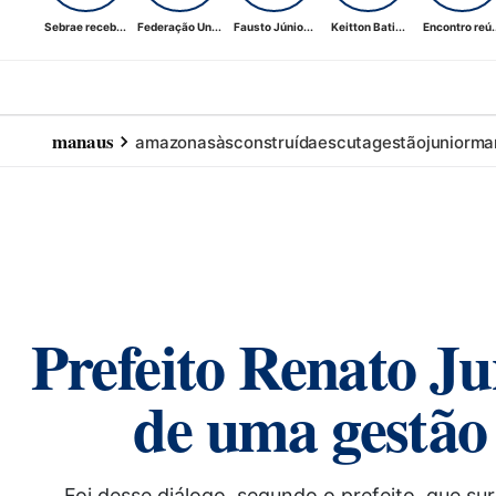
Sebrae receb...
Federação Un...
Fausto Júnio...
Keitton Bati...
Encontro reú..
manaus
amazonas
às
construída
escuta
gestão
junior
ma
Prefeito Renato Ju
de uma gestão 
Foi desse diálogo, segundo o prefeito, que su