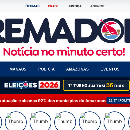
ÚLTIMAS
BRASIL
JUSTIÇA
ANUNCIE
MANAUS
POLÍCIA
AMAZONAS
EVENTOS
56
1º TURNO:
FALTAM
DIAS
 92% dos municípios do Amazonas
Fausto Júnior sol
13:37 | POLÍTICA