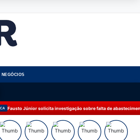
NEGÓCIOS
icita investigação sobre falta de abastecimento de água em Mana