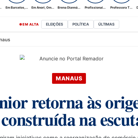
.
Em Barcelos,...
Em Anori, Om...
Brena Dianná...
Profissionai...
Professora T...
D
ELEIÇÕES
POLÍTICA
ÚLTIMAS
EM ALTA
naus
MANAUS
nior retorna às orig
construída na escut
rgiram iniciativas como a reorganização do comércio