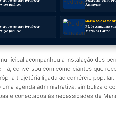
 propostas para fortalecer
Federação União Pro
rviços públicos
Amazonas
MARIA DO CARMO SE
 propostas para fortalecer
PL do Amazonas conv
rviços públicos
Maria do Carmo
o municipal acompanhou a instalação dos pe
erna, conversou com comerciantes que rec
rópria trajetória ligada ao comércio popula
e uma agenda administrativa, simboliza o 
as e conectados às necessidades de Manau