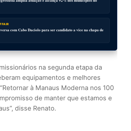
gressista amplia atuação e alcança 92% dos municípios do
FFAIR
ersa com Cabo Daciolo para ser candidato a vice na chapa de
rmissionários na segunda etapa da
eberam equipamentos e melhores
r. “Retornar à Manaus Moderna nos 100
compromisso de manter que estamos e
s”, disse Renato.