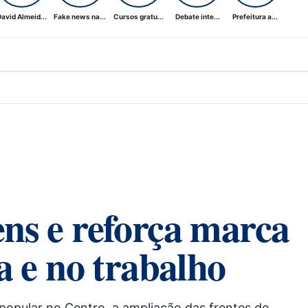
avid Almeid...
Fake news na...
Cursos gratu...
Debate inte...
Prefeitura a...
ens e reforça marca
a e no trabalho
 popular no Centro, a ampliação das frentes de