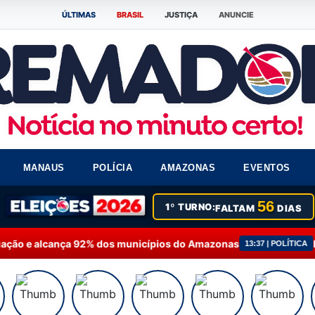
ÚLTIMAS
BRASIL
JUSTIÇA
ANUNCIE
MANAUS
POLÍCIA
AMAZONAS
EVENTOS
56
1º TURNO:
FALTAM
DIAS
92% dos municípios do Amazonas
Fausto Júnior soli
13:37 | POLÍTICA