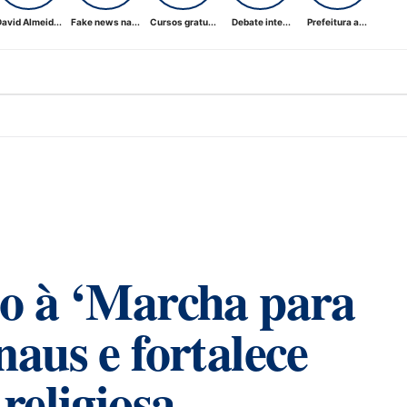
avid Almeid...
Fake news na...
Cursos gratu...
Debate inte...
Prefeitura a...
io à ‘Marcha para
aus e fortalece
religiosa