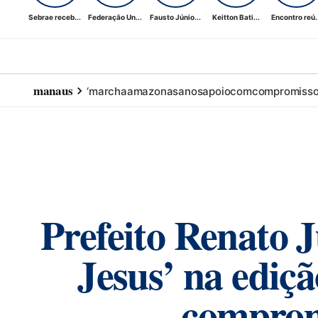
Sebrae receb...
Federação Un...
Fausto Júnio...
Keitton Bati...
Encontro reú..
manaus
‘marcha
amazonas
anos
apoio
com
compromiss
Prefeito Renato 
Jesus’ na ediç
compromi