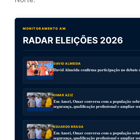
MONITORAMENTO AM
RADAR ELEIÇÕES 2026
DAVID ALMEIDA
David Almeida confirma participação no debat
OMAR AZIZ
Em Anori, Omar conversa com a população sobre
segurança, qualificação profissional e ampliar se
EDUARDO BRAGA
Em Anori, Omar conversa com a população sobre
segurança, qualificação profissional e ampliar se