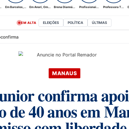
.
Em Barcelos,...
Em Anori, Om...
Brena Dianná...
Profissionai...
Professora T...
D
ELEIÇÕES
POLÍTICA
ÚLTIMAS
EM ALTA
o
confirma
MANAUS
Junior confirma apo
ão de 40 anos em Man
sso com liberdade 