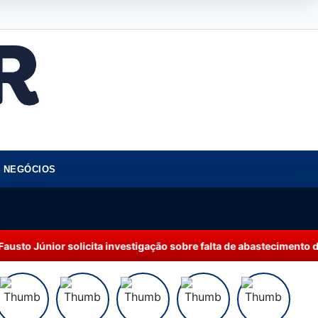
NEGÓCIOS
cita investigação sobre falta de abastecimento de água em Manau