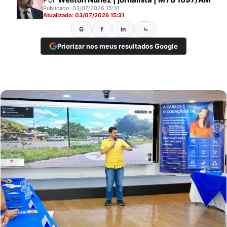
Publicado: 03/07/2026 15:31
Atualizado: 03/07/2026 15:31
G
f
in
⤿
Priorizar nos meus resultados Google