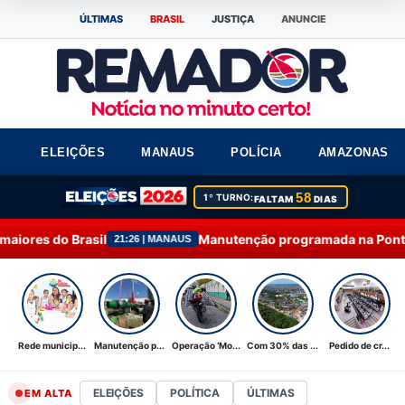
ÚLTIMAS
BRASIL
JUSTIÇA
ANUNCIE
ELEIÇÕES
MANAUS
POLÍCIA
AMAZONAS
58
1º TURNO:
FALTAM
DIAS
Manutenção programada na Ponta do Ismael é concluí
26 | MANAUS
Rede municip...
Manutenção p...
Operação ‘Mo...
Com 30% das ...
Pedido de cr...
ELEIÇÕES
POLÍTICA
ÚLTIMAS
EM ALTA