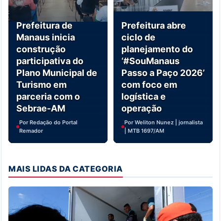
Prefeitura de
Prefeitura abre
Manaus inicia
ciclo de
construção
planejamento do
participativa do
‘#SouManaus
Plano Municipal de
Passo a Paço 2026’
Turismo em
com foco em
parceria com o
logística e
Sebrae-AM
operação
Por Redação do Portal
Por Weliton Nunez | jornalista
Remador
| MTB 1697/AM
MAIS LIDAS DA CATEGORIA