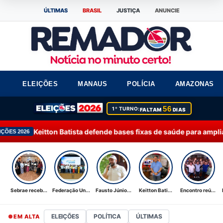
ÚLTIMAS
BRASIL
JUSTIÇA
ANUNCIE
ELEIÇÕES
MANAUS
POLÍCIA
AMAZONAS
56
1º TURNO:
FALTAM
DIAS
ta defende bases fixas de saúde para ampliar atendimento no inte
Sebrae receb...
Federação Un...
Fausto Júnio...
Keitton Bati...
Encontro reú...
ELEIÇÕES
POLÍTICA
ÚLTIMAS
EM ALTA