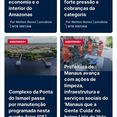
economia e o
forte pressão e
interior do
cobranças da
Amazonas
categoria
Por Weliton Nunez | jornalista
Por Weliton Nunez | jornalista
| MTB 1697/AM
| MTB 1697/AM
AMAZONAS+
AMAZONAS+
Prefeitura de
Manaus avança
com ações de
limpeza,
Complexo da Ponta
infraestrutura e
do Ismael passa
serviços sociais do
por manutenção
‘Manaus que a
programada nesta
Gente Cuida’ no
quarta-feira (05)
bairro Lírio do Vale