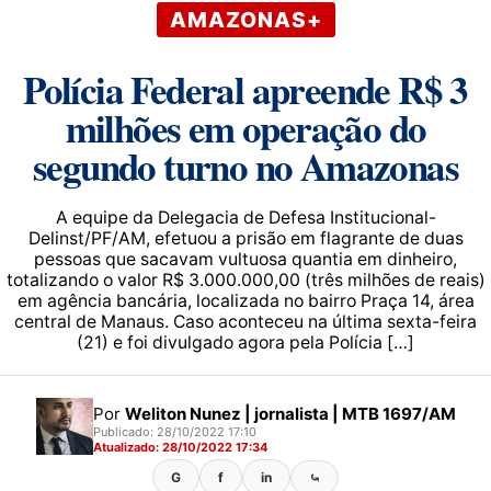
AMAZONAS+
Polícia Federal apreende R$ 3
milhões em operação do
segundo turno no Amazonas
A equipe da Delegacia de Defesa Institucional-
Delinst/PF/AM, efetuou a prisão em flagrante de duas
pessoas que sacavam vultuosa quantia em dinheiro,
totalizando o valor R$ 3.000.000,00 (três milhões de reais)
em agência bancária, localizada no bairro Praça 14, área
central de Manaus. Caso aconteceu na última sexta-feira
(21) e foi divulgado agora pela Polícia […]
Por
Weliton Nunez | jornalista | MTB 1697/AM
Publicado: 28/10/2022 17:10
Atualizado: 28/10/2022 17:34
G
f
in
⤿