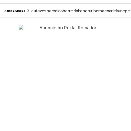
amazonas+
autazes
barcelos
barreirinha
beruri
borba
coari
eirunepé