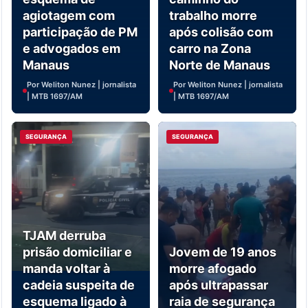
agiotagem com
trabalho morre
participação de PM
após colisão com
e advogados em
carro na Zona
Manaus
Norte de Manaus
Por Weliton Nunez | jornalista
Por Weliton Nunez | jornalista
| MTB 1697/AM
| MTB 1697/AM
SEGURANÇA
SEGURANÇA
TJAM derruba
prisão domiciliar e
Jovem de 19 anos
manda voltar à
morre afogado
cadeia suspeita de
após ultrapassar
esquema ligado à
raia de segurança