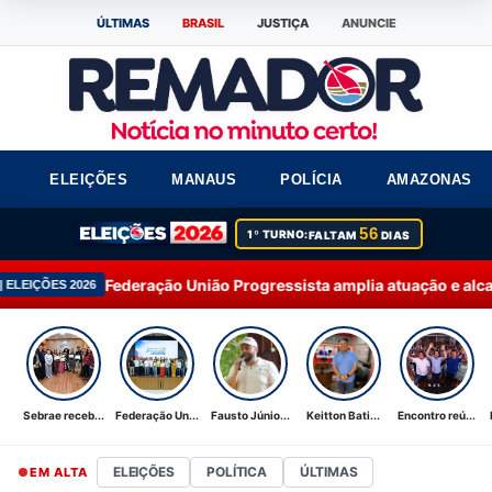
ÚLTIMAS
BRASIL
JUSTIÇA
ANUNCIE
ELEIÇÕES
MANAUS
POLÍCIA
AMAZONAS
56
1º TURNO:
FALTAM
DIAS
ação União Progressista amplia atuação e alcança 92% dos mun
Sebrae receb...
Federação Un...
Fausto Júnio...
Keitton Bati...
Encontro reú...
ELEIÇÕES
POLÍTICA
ÚLTIMAS
EM ALTA