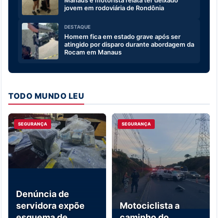
Manaus e motorista relata ter deixado
jovem em rodoviária de Rondônia
DESTAQUE
Homem fica em estado grave após ser
atingido por disparo durante abordagem da
Rocam em Manaus
TODO MUNDO LEU
SEGURANÇA
SEGURANÇA
Denúncia de
servidora expõe
Motociclista a
esquema de
caminho do