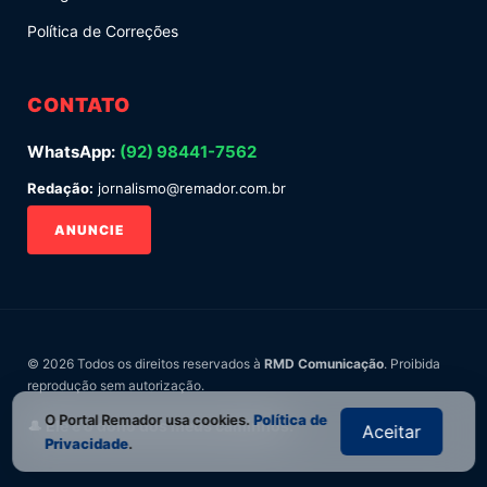
Política de Correções
CONTATO
WhatsApp:
(92) 98441-7562
Redação:
jornalismo@remador.com.br
ANUNCIE
© 2026 Todos os direitos reservados à
RMD Comunicação
. Proibida
reprodução sem autorização.
O Portal Remador usa cookies.
Política de
🎩 Ele é o dono dos meus caminhos.
Aceitar
Privacidade
.