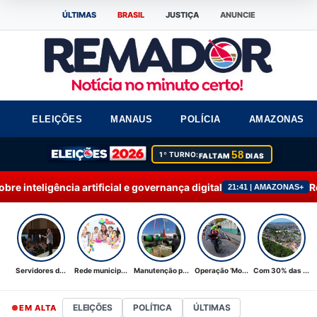
ÚLTIMAS
BRASIL
JUSTIÇA
ANUNCIE
ELEIÇÕES
MANAUS
POLÍCIA
AMAZONAS
58
1º TURNO:
FALTAM
DIAS
cial e governança digital
Rede municipal de ens
21:41 | AMAZONAS+
Servidores d...
Rede municip...
Manutenção p...
Operação ‘Mo...
Com 30% das ...
ELEIÇÕES
POLÍTICA
ÚLTIMAS
EM ALTA