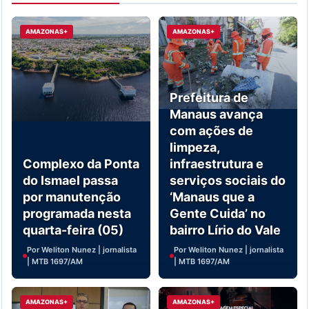
AMAZONAS+
AMAZONAS+
Prefeitura de
Manaus avança
com ações de
limpeza,
Complexo da Ponta
infraestrutura e
do Ismael passa
serviços sociais do
por manutenção
‘Manaus que a
programada nesta
Gente Cuida’ no
quarta-feira (05)
bairro Lírio do Vale
Por Weliton Nunez | jornalista
Por Weliton Nunez | jornalista
| MTB 1697/AM
| MTB 1697/AM
AMAZONAS+
AMAZONAS+