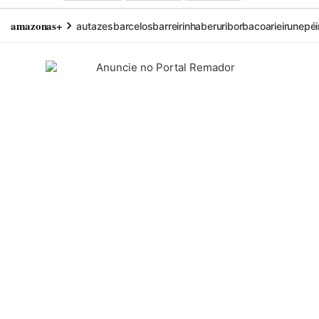
amazonas+
autazes
barcelos
barreirinha
beruri
borba
coari
eirunepé