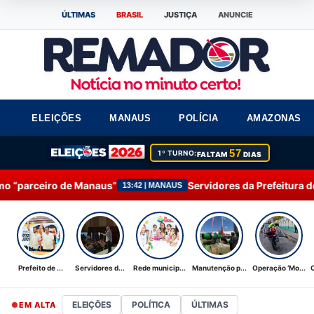
ÚLTIMAS
BRASIL
JUSTIÇA
ANUNCIE
ELEIÇÕES
MANAUS
POLÍCIA
AMAZONAS
57
1º TURNO:
FALTAM
DIAS
aus”
Servidores da Prefeitura de Manaus participam 
13:42 | MANAUS
Prefeito de ...
Servidores d...
Rede municip...
Manutenção p...
Operação ‘Mo...
ELEIÇÕES
POLÍTICA
ÚLTIMAS
EM ALTA