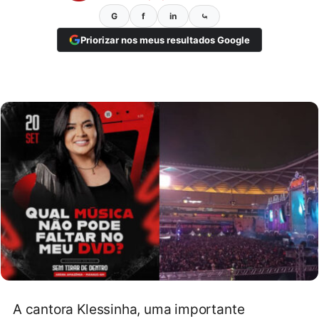
G
f
in
⤿
Priorizar nos meus resultados Google
A cantora Klessinha, uma importante