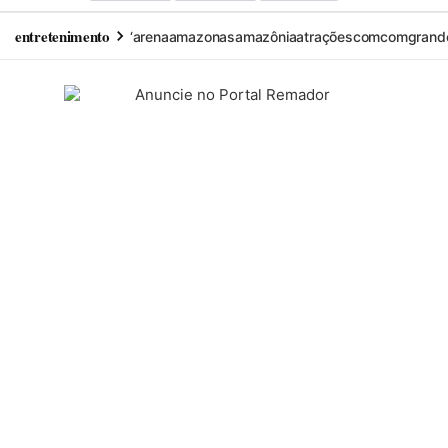
entretenimento
‘arena
amazonas
amazônia
atrações
com
comgrand