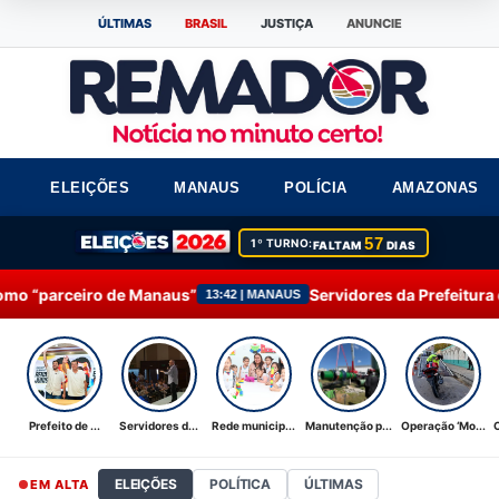
ÚLTIMAS
BRASIL
JUSTIÇA
ANUNCIE
ELEIÇÕES
MANAUS
POLÍCIA
AMAZONAS
57
1º TURNO:
FALTAM
DIAS
aus”
Servidores da Prefeitura de Manaus participam 
13:42 | MANAUS
Prefeito de ...
Servidores d...
Rede municip...
Manutenção p...
Operação ‘Mo...
ELEIÇÕES
POLÍTICA
ÚLTIMAS
EM ALTA