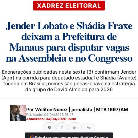
XADREZ ELEITORAL
Jender Lobato e Shádia Fraxe
deixam a Prefeitura de
Manaus para disputar vagas
na Assembleia e no Congresso
Exonerações publicadas nesta sexta (3) confirmam Jender
(Agir) na corrida para deputado estadual e Shádia (Avante)
focada em Brasília; nomes são peças-chave na estratégia
do grupo de David Almeida para 2026
Por
Weliton Nunez | jornalista | MTB 1697/AM
Publicado: 04/04/2026 15:47
Atualizado: 04/04/2026 15:48
G
f
in
⤿
Priorizar nos meus resultados Google