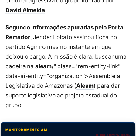
eleitoral agressiva do grupo liderado por
David Almeida
.
Segundo informações apuradas pelo Portal
Remador
, Jender Lobato assinou ficha no
partido Agir no mesmo instante em que
deixou o cargo. A missão é clara: buscar uma
cadeira na
aleam
/" class="rem-entity-link"
data-ai-entity="organization">Assembleia
Legislativa do Amazonas (
Aleam
) para dar
suporte legislativo ao projeto estadual do
grupo.
MONITORAMENTO AM
● EM TEMPO REAL