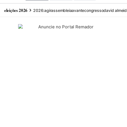
eleições 2026
2026:
agir
assembleia
avante
congresso
david almeid