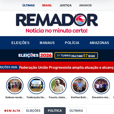
ÚLTIMAS
BRASIL
JUSTIÇA
ANUNCIE
ELEIÇÕES
MANAUS
POLÍCIA
AMAZONAS
57
1º TURNO:
FALTAM
DIAS
o União Progressista amplia atuação e alcança 92% dos municíp
Sebrae receb...
Federação Un...
Fausto Júnio...
Keitton Bati...
Encontro reú...
ELEIÇÕES
POLÍTICA
ÚLTIMAS
EM ALTA