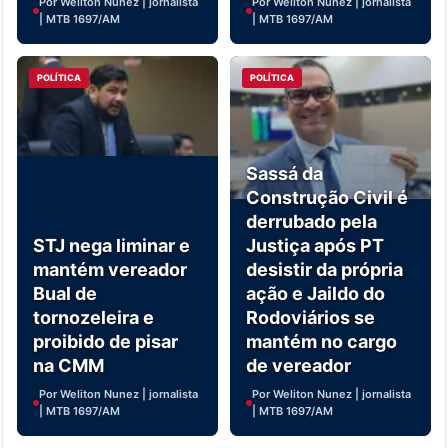
Por Weliton Nunez | jornalista
Por Weliton Nunez | jornalista
| MTB 1697/AM
| MTB 1697/AM
POLÍTICA
POLÍTICA
Sassá da
Construção Civil é
derrubado pela
STJ nega liminar e
Justiça após PT
mantém vereador
desistir da própria
Bual de
ação e Jaildo do
tornozeleira e
Rodoviários se
proibido de pisar
mantém no cargo
na CMM
de vereador
Por Weliton Nunez | jornalista
Por Weliton Nunez | jornalista
| MTB 1697/AM
| MTB 1697/AM