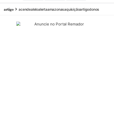
artigo
acende
alelo
alerta
amazonas
aquisição
artigo
donos