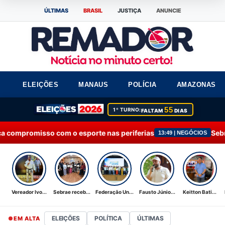
ÚLTIMAS
BRASIL
JUSTIÇA
ANUNCIE
ELEIÇÕES
MANAUS
POLÍCIA
AMAZONAS
55
1º TURNO:
FALTAM
DIAS
 esporte nas periferias
Sebrae recebe Moção de 
13:49 | NEGÓCIOS
Vereador Ivo...
Sebrae receb...
Federação Un...
Fausto Júnio...
Keitton Bati...
ELEIÇÕES
POLÍTICA
ÚLTIMAS
EM ALTA