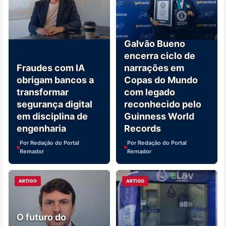
Galvão Bueno
encerra ciclo de
Fraudes com IA
narrações em
obrigam bancos a
Copas do Mundo
transformar
com legado
segurança digital
reconhecido pelo
em disciplina de
Guinness World
engenharia
Records
Por Redação do Portal
Por Redação do Portal
Remador
Remador
ARTIGO
ARTIGO
O futuro do