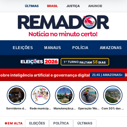
ÚLTIMAS
BRASIL
JUSTIÇA
ANUNCIE
ELEIÇÕES
MANAUS
POLÍCIA
AMAZONAS
58
1º TURNO:
FALTAM
DIAS
ial e governança digital
Rede municipal de ensi
21:41 | AMAZONAS+
Servidores d...
Rede municip...
Manutenção p...
Operação ‘Mo...
Com 30% das ...
ELEIÇÕES
POLÍTICA
ÚLTIMAS
EM ALTA