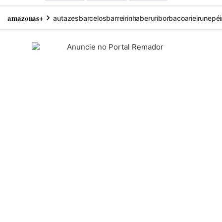
amazonas+
autazes
barcelos
barreirinha
beruri
borba
coari
eirunepé