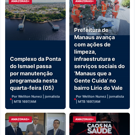
AMAZONAS+
AMAZONAS+
Prefeitura de
Manaus avança
com ações de
limpeza,
Complexo da Ponta
infraestrutura e
do Ismael passa
serviços sociais do
por manutenção
‘Manaus que a
programada nesta
Gente Cuida’ no
quarta-feira (05)
bairro Lírio do Vale
Por Weliton Nunez | jornalista
Por Weliton Nunez | jornalista
| MTB 1697/AM
| MTB 1697/AM
AMAZONAS+
AMAZONAS+