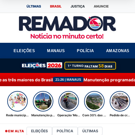
ÚLTIMAS
BRASIL
JUSTIÇA
ANUNCIE
ELEIÇÕES
MANAUS
POLÍCIA
AMAZONAS
58
1º TURNO:
FALTAM
DIAS
rasil
Manutenção programada na Ponta do Ismael é
21:26 | MANAUS
Rede municip...
Manutenção p...
Operação ‘Mo...
Com 30% das ...
Pedido de cr...
ELEIÇÕES
POLÍTICA
ÚLTIMAS
EM ALTA