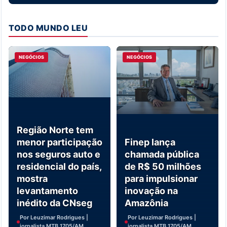
TODO MUNDO LEU
NEGÓCIOS
NEGÓCIOS
Região Norte tem
menor participação
Finep lança
nos seguros auto e
chamada pública
residencial do país,
de R$ 50 milhões
mostra
para impulsionar
levantamento
inovação na
inédito da CNseg
Amazônia
Por Leuzimar Rodrigues |
Por Leuzimar Rodrigues |
jornalista MTB 1705/AM
jornalista MTB 1705/AM