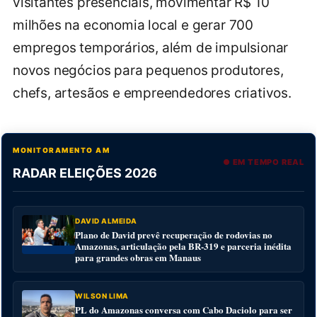
visitantes presenciais, movimentar R$ 10
milhões na economia local e gerar 700
empregos temporários, além de impulsionar
novos negócios para pequenos produtores,
chefs, artesãos e empreendedores criativos.
MONITORAMENTO AM
● EM TEMPO REAL
RADAR ELEIÇÕES 2026
DAVID ALMEIDA
Plano de David prevê recuperação de rodovias no
Amazonas, articulação pela BR-319 e parceria inédita
para grandes obras em Manaus
WILSON LIMA
PL do Amazonas conversa com Cabo Daciolo para ser