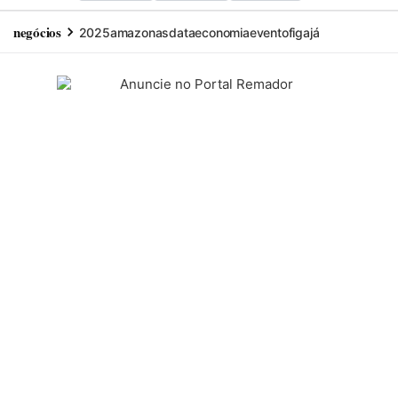
negócios
2025
amazonas
data
economia
evento
figa
já