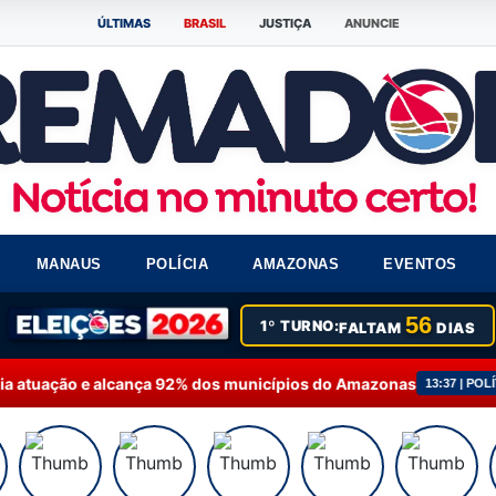
ÚLTIMAS
BRASIL
JUSTIÇA
ANUNCIE
MANAUS
POLÍCIA
AMAZONAS
EVENTOS
56
1º TURNO:
FALTAM
DIAS
lcança 92% dos municípios do Amazonas
Fausto Jún
13:37 | POLÍTICA