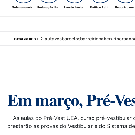
Sebrae receb...
Federação Un...
Fausto Júnio...
Keitton Bati...
Encontro reú..
amazonas+
autazes
barcelos
barreirinha
beruri
borba
co
Em março, Pré-Ves
As aulas do Pré-Vest UEA, curso pré-vestibular
prestarão as provas do Vestibular e do Sistema de