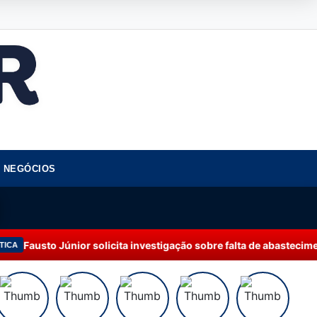
NEGÓCIOS
ior solicita investigação sobre falta de abastecimento de água 