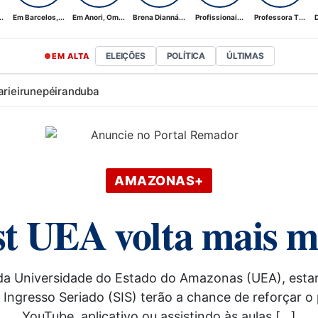
.
Em Barcelos,...
Em Anori, Om...
Brena Dianná...
Profissionai...
Professora T...
D
ELEIÇÕES
POLÍTICA
ÚLTIMAS
EM ALTA
ari
eirunepé
iranduba
AMAZONAS+
t UEA volta mais mo
 da Universidade do Estado do Amazonas (UEA), esta
 Ingresso Seriado (SIS) terão a chance de reforçar o
YouTube, aplicativo ou assistindo às aulas […]