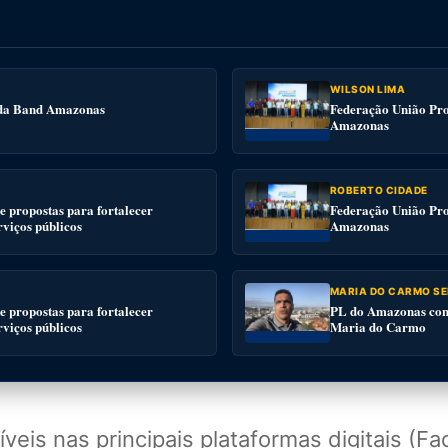
WILSON LIMA
e da Band Amazonas
Federação União Pro
Amazonas
ROBERTO CIDADE
 propostas para fortalecer
Federação União Pro
rviços públicos
Amazonas
MARIA DO CARMO SE
 propostas para fortalecer
PL do Amazonas conv
rviços públicos
Maria do Carmo
veis nas principais plataformas digitais (F