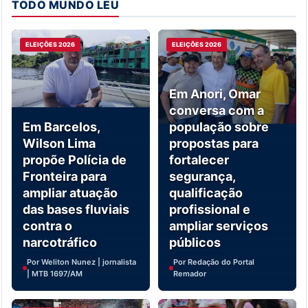
TODO MUNDO LEU
ELEIÇÕES 2026
ELEIÇÕES 2026
Em Anori, Omar
conversa com a
Em Barcelos,
população sobre
Wilson Lima
propostas para
propõe Polícia de
fortalecer
Fronteira para
segurança,
ampliar atuação
qualificação
das bases fluviais
profissional e
contra o
ampliar serviços
narcotráfico
públicos
Por Weliton Nunez | jornalista
Por Redação do Portal
| MTB 1697/AM
Remador