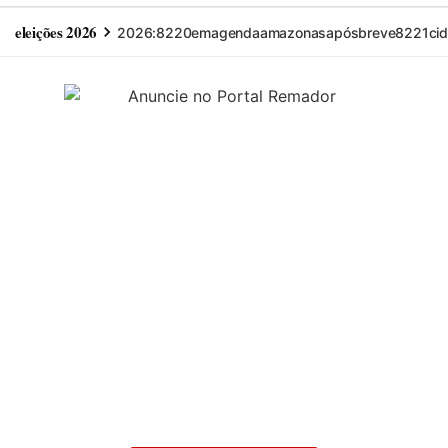
eleições 2026
2026:
8220em
agenda
amazonas
após
breve8221
ci