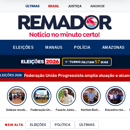
ÚLTIMAS
BRASIL
JUSTIÇA
ANUNCIE
ELEIÇÕES
MANAUS
POLÍCIA
AMAZONAS
57
1º TURNO:
FALTAM
DIAS
ão União Progressista amplia atuação e alcança 92% dos municí
Sebrae receb...
Federação Un...
Fausto Júnio...
Keitton Bati...
Encontro reú...
ELEIÇÕES
POLÍTICA
ÚLTIMAS
EM ALTA