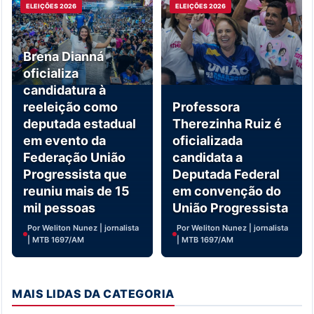
ELEIÇÕES 2026
ELEIÇÕES 2026
Brena Dianná
oficializa
candidatura à
reeleição como
Professora
deputada estadual
Therezinha Ruiz é
em evento da
oficializada
Federação União
candidata a
Progressista que
Deputada Federal
reuniu mais de 15
em convenção do
mil pessoas
União Progressista
Por Weliton Nunez | jornalista
Por Weliton Nunez | jornalista
| MTB 1697/AM
| MTB 1697/AM
MAIS LIDAS DA CATEGORIA