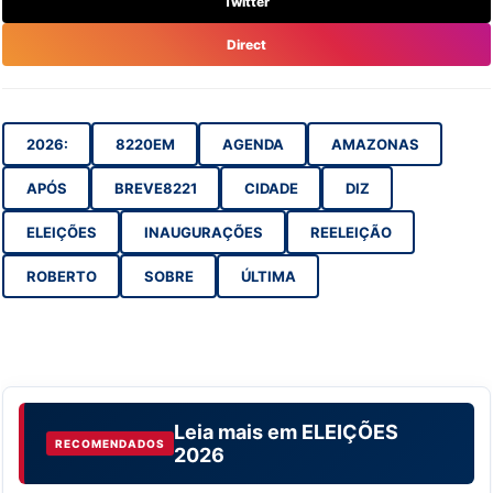
Twitter
Direct
2026:
8220EM
AGENDA
AMAZONAS
APÓS
BREVE8221
CIDADE
DIZ
ELEIÇÕES
INAUGURAÇÕES
REELEIÇÃO
ROBERTO
SOBRE
ÚLTIMA
Leia mais em
ELEIÇÕES
RECOMENDADOS
2026