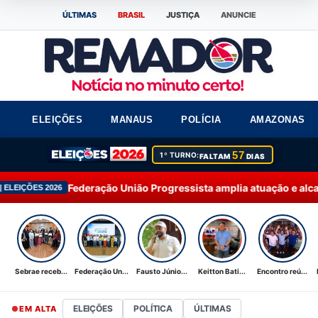
ÚLTIMAS
BRASIL
JUSTIÇA
ANUNCIE
ELEIÇÕES
MANAUS
POLÍCIA
AMAZONAS
57
1º TURNO:
FALTAM
DIAS
deração União Progressista amplia atuação e alcança 92% dos m
Sebrae receb...
Federação Un...
Fausto Júnio...
Keitton Bati...
Encontro reú...
ELEIÇÕES
POLÍTICA
ÚLTIMAS
EM ALTA