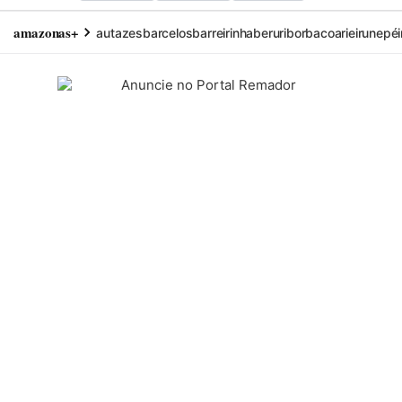
amazonas+
autazes
barcelos
barreirinha
beruri
borba
coari
eirunepé