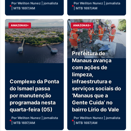
Por Weliton Nunez | jornalista
Por Weliton Nunez | jornalista
| MTB 1697/AM
| MTB 1697/AM
AMAZONAS+
AMAZONAS+
Prefeitura de
Manaus avança
com ações de
limpeza,
Complexo da Ponta
infraestrutura e
do Ismael passa
serviços sociais do
por manutenção
‘Manaus que a
programada nesta
Gente Cuida’ no
quarta-feira (05)
bairro Lírio do Vale
Por Weliton Nunez | jornalista
Por Weliton Nunez | jornalista
| MTB 1697/AM
| MTB 1697/AM