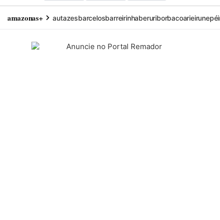
amazonas+
autazes
barcelos
barreirinha
beruri
borba
coari
eirunepé