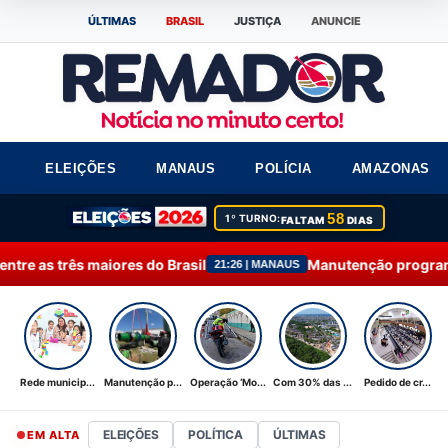
ÚLTIMAS
BRASIL
JUSTIÇA
ANUNCIE
ELEIÇÕES
MANAUS
POLÍCIA
AMAZONAS
58
1º TURNO:
FALTAM
DIAS
s do Brasil
Manutenção programada na Ponta do Is
21:26 | MANAUS
Rede municip...
Manutenção p...
Operação ‘Mo...
Com 30% das ...
Pedido de cr...
ELEIÇÕES
POLÍTICA
ÚLTIMAS
EM ALTA