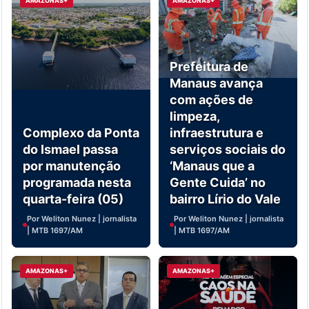
AMAZONAS+
AMAZONAS+
Prefeitura de
Manaus avança
com ações de
limpeza,
Complexo da Ponta
infraestrutura e
do Ismael passa
serviços sociais do
por manutenção
‘Manaus que a
programada nesta
Gente Cuida’ no
quarta-feira (05)
bairro Lírio do Vale
Por Weliton Nunez | jornalista
Por Weliton Nunez | jornalista
| MTB 1697/AM
| MTB 1697/AM
AMAZONAS+
AMAZONAS+