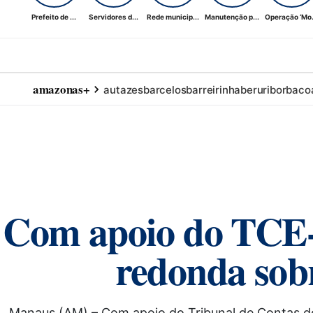
Prefeito de ...
Servidores d...
Rede municip...
Manutenção p...
Operação ‘Mo.
amazonas+
autazes
barcelos
barreirinha
beruri
borba
co
Com apoio do TCE-
redonda sobr
Manaus (AM) – Com apoio do Tribunal de Contas do