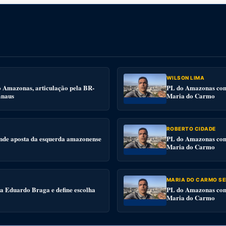
WILSON LIMA
o Amazonas, articulação pela BR-
PL do Amazonas conv
anaus
Maria do Carmo
ROBERTO CIDADE
nde aposta da esquerda amazonense
PL do Amazonas conv
Maria do Carmo
MARIA DO CARMO SE
 a Eduardo Braga e define escolha
PL do Amazonas conv
Maria do Carmo