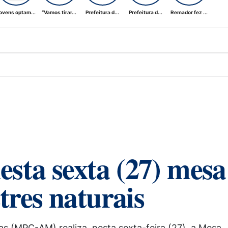
ovens optam...
“Vamos tirar...
Prefeitura d...
Prefeitura d...
Remador fez ...
ta sexta (27) mesa
tres naturais
 (MPC-AM) realiza, nesta sexta-feira (27), a Mesa