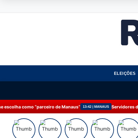
ELEIÇÕES
 de Manaus”
Servidores da Prefeitura de Manaus part
13:42 | MANAUS