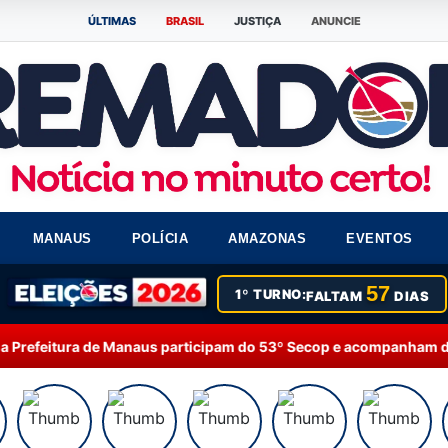
ÚLTIMAS
BRASIL
JUSTIÇA
ANUNCIE
MANAUS
POLÍCIA
AMAZONAS
EVENTOS
57
1º TURNO:
FALTAM
DIAS
icipam do 53º Secop e acompanham debates sobre inteligência arti