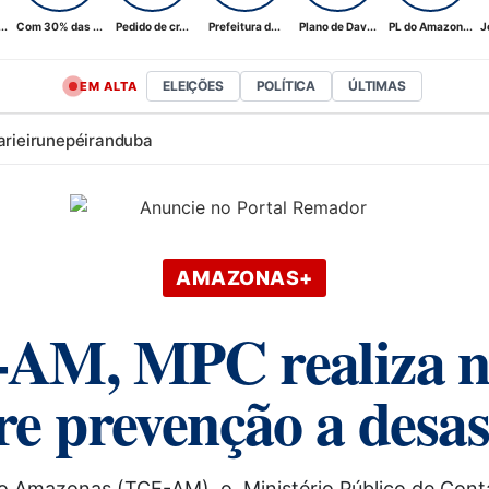
..
Com 30% das ...
Pedido de cr...
Prefeitura d...
Plano de Dav...
PL do Amazon...
J
ELEIÇÕES
POLÍTICA
ÚLTIMAS
EM ALTA
ari
eirunepé
iranduba
AMAZONAS+
AM, MPC realiza nes
e prevenção a desas
 Amazonas (TCE-AM), o Ministério Público de Contas