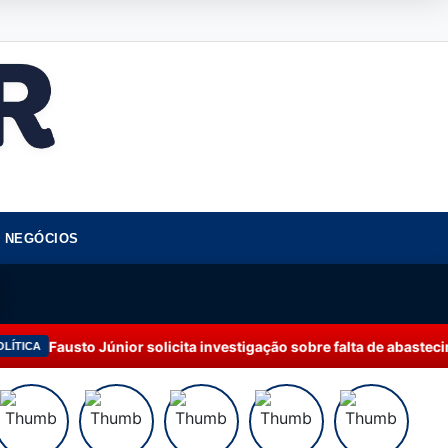
NEGÓCIOS
r solicita investigação sobre falta de abastecimento de água em