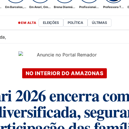
.
Em Barcelos,...
Em Anori, Om...
Brena Dianná...
Profissionai...
Professora T...
D
ELEIÇÕES
POLÍTICA
ÚLTIMAS
EM ALTA
da,
NO INTERIOR DO AMAZONAS
i 2026 encerra com 
versificada, segura
rticipação das famíl