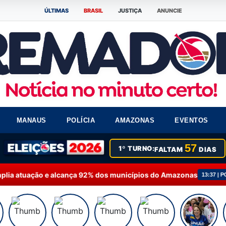
ÚLTIMAS
BRASIL
JUSTIÇA
ANUNCIE
MANAUS
POLÍCIA
AMAZONAS
EVENTOS
57
1º TURNO:
FALTAM
DIAS
ança 92% dos municípios do Amazonas
Fausto Júnio
13:37 | POLÍTICA