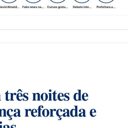
avid Almeid...
Fake news na...
Cursos gratu...
Debate inte...
Prefeitura a...
três noites de
nça reforçada e
ias