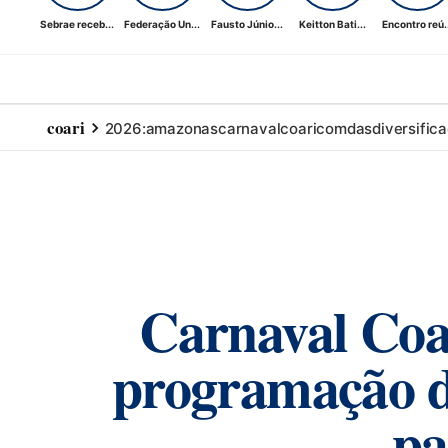
Sebrae receb...
Federação Un...
Fausto Júnio...
Keitton Bati...
Encontro reú..
coari
2026:
amazonas
carnaval
coari
com
das
diversifica
Carnaval Coar
programação di
pa