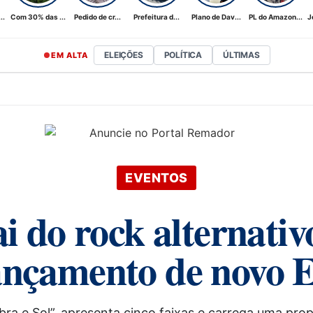
..
Com 30% das ...
Pedido de cr...
Prefeitura d...
Plano de Dav...
PL do Amazon...
J
ELEIÇÕES
POLÍTICA
ÚLTIMAS
EM ALTA
EVENTOS
i do rock alternati
ançamento de novo 
ra e Sol”, apresenta cinco faixas e carrega uma pro