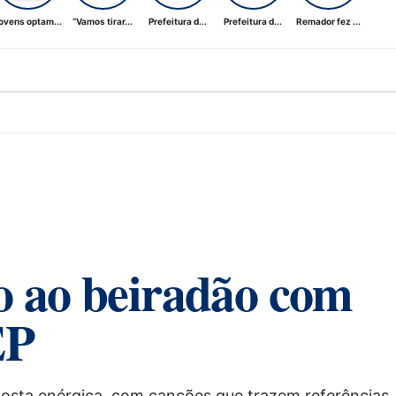
ovens optam...
“Vamos tirar...
Prefeitura d...
Prefeitura d...
Remador fez ...
vo ao beiradão com
EP
posta enérgica, com canções que trazem referências