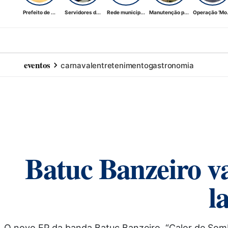
Prefeito de ...
Servidores d...
Rede municip...
Manutenção p...
Operação ‘Mo.
eventos
carnaval
entretenimento
gastronomia
Batuc Banzeiro va
l
O novo EP da banda Batuc Banzeiro, “Calor de Somb