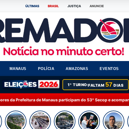
ÚLTIMAS
BRASIL
JUSTIÇA
ANUNCIE
MANAUS
POLÍCIA
AMAZONAS
EVENTOS
57
1º TURNO:
FALTAM
DIAS
e Manaus participam do 53º Secop e acompanham debates sobre inte