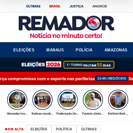
ÚLTIMAS
BRASIL
JUSTIÇA
ANUNCIE
ELEIÇÕES
MANAUS
POLÍCIA
AMAZONAS
55
1º TURNO:
FALTAM
DIAS
 o esporte nas periferias
Sebrae recebe Moção 
13:49 | NEGÓCIOS
Vereador Ivo...
Sebrae receb...
Federação Un...
Fausto Júnio...
Keitton Bati...
ELEIÇÕES
POLÍTICA
ÚLTIMAS
EM ALTA