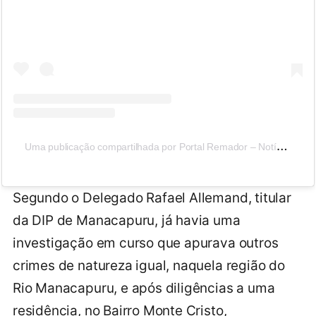
U
ma publicação compartilhada por Portal Remador – Notícias sobre o Amazonas e Política (@portalremador_)
Segundo o Delegado Rafael Allemand, titular
da DIP de Manacapuru, já havia uma
investigação em curso que apurava outros
crimes de natureza igual, naquela região do
Rio Manacapuru, e após diligências a uma
residência, no Bairro Monte Cristo,