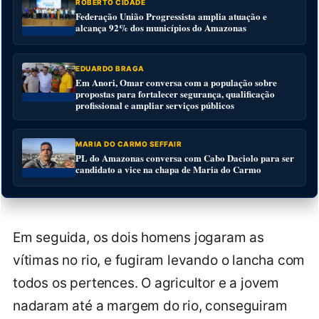
ROBERTO CIDADE
Federação União Progressista amplia atuação e
alcança 92% dos municípios do Amazonas
EDUARDO BRAGA
Em Anori, Omar conversa com a população sobre
propostas para fortalecer segurança, qualificação
profissional e ampliar serviços públicos
MARIA DO CARMO SEFFAIR
PL do Amazonas conversa com Cabo Daciolo para ser
candidato a vice na chapa de Maria do Carmo
Em seguida, os dois homens jogaram as
vítimas no rio, e fugiram levando o lancha com
todos os pertences. O agricultor e a jovem
nadaram até a margem do rio, conseguiram