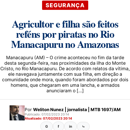
SEGURANÇA
Agricultor e filha são feitos
reféns por piratas no Rio
Manacapuru no Amazonas
Manacapuru (AM) – O crime aconteceu no fim da tarde
desta segunda-feira, nas proximidades da ilha do Monte
Cristo, no Rio Manacapuru. De acordo com relatos da vítima,
ele navegava juntamente com sua filha, em direção a
comunidade onde mora, quando foram abordados por dois
homens, que chegaram em uma lancha, e armados
anunciaram o […]
Por
Weliton Nunez | jornalista | MTB 1697/AM
Publicado: 07/02/2023 20:14
Atualizado: 07/02/2023 20:14
G
f
in
⤿