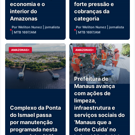
economia e o
forte pressão e
interior do
cobranças da
Amazonas
categoria
Por Weliton Nunez | jornalista
Por Weliton Nunez | jornalista
| MTB 1697/AM
| MTB 1697/AM
AMAZONAS+
AMAZONAS+
Prefeitura de
Manaus avança
com ações de
limpeza,
Complexo da Ponta
infraestrutura e
do Ismael passa
serviços sociais do
por manutenção
‘Manaus que a
programada nesta
Gente Cuida’ no