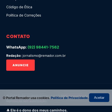
Código de Ética
Política de Correções
CONTATO
WhatsApp:
(92) 98441-7562
Redação:
jornalismo@remador.com.br
ANUNCIE
© 2026 Todos os direitos reservados à
RMD Comunicação
. Proibida
O Portal Remador usa cookies.
Política de Privacidade
.
Aceitar
reprodução sem autorização.
🎩 Ele é o dono dos meus caminhos.