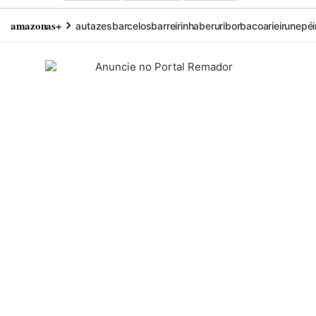
amazonas+
autazes
barcelos
barreirinha
beruri
borba
coari
eirunepé