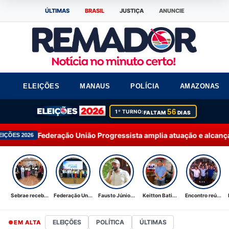
ÚLTIMAS
BRASIL
JUSTIÇA
ANUNCIE
ELEIÇÕES
MANAUS
POLÍCIA
AMAZONAS
56
1º TURNO:
FALTAM
DIAS
 União Progressista amplia atuação e alcança 92% dos municípi
Sebrae receb...
Federação Un...
Fausto Júnio...
Keitton Bati...
Encontro reú...
ELEIÇÕES
POLÍTICA
ÚLTIMAS
EM ALTA