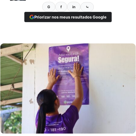
G
f
in
⤿
Priorizar nos meus resultados Google