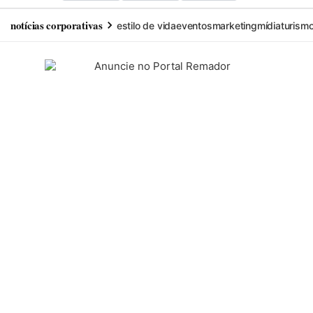
notícias corporativas
estilo de vida
eventos
marketing
mídia
turism