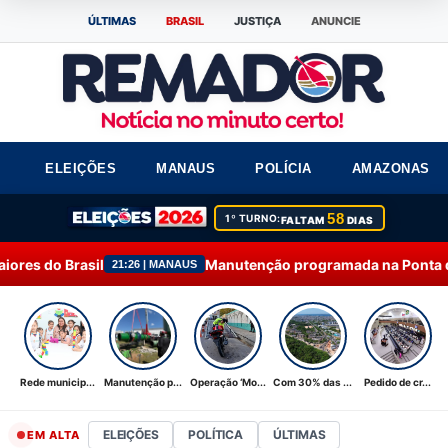
ÚLTIMAS
BRASIL
JUSTIÇA
ANUNCIE
ELEIÇÕES
MANAUS
POLÍCIA
AMAZONAS
58
1º TURNO:
FALTAM
DIAS
Manutenção programada na Ponta do Ismael é conclu
:26 | MANAUS
Rede municip...
Manutenção p...
Operação ‘Mo...
Com 30% das ...
Pedido de cr...
ELEIÇÕES
POLÍTICA
ÚLTIMAS
EM ALTA