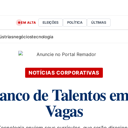
ELEIÇÕES
POLÍTICA
ÚLTIMAS
EM ALTA
ústrias
negócios
tecnologia
NOTÍCIAS CORPORATIVAS
co de Talentos em
Vagas
 Tecnologia enviem seus currículos, que serão dire