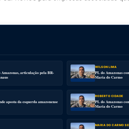
WILSON LIMA
o Amazonas, articulação pela BR-
PL do Amazonas conv
anaus
Maria do Carmo
ROBERTO CIDADE
nde aposta da esquerda amazonense
PL do Amazonas conv
Maria do Carmo
MARIA DO CARMO SE