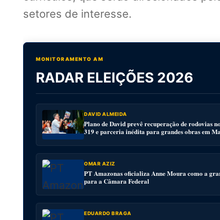
setores de interesse.
MONITORAMENTO AM
RADAR ELEIÇÕES 2026
DAVID ALMEIDA
Plano de David prevê recuperação de rodovias n
319 e parceria inédita para grandes obras em M
OMAR AZIZ
PT Amazonas oficializa Anne Moura como a gra
para a Câmara Federal
EDUARDO BRAGA