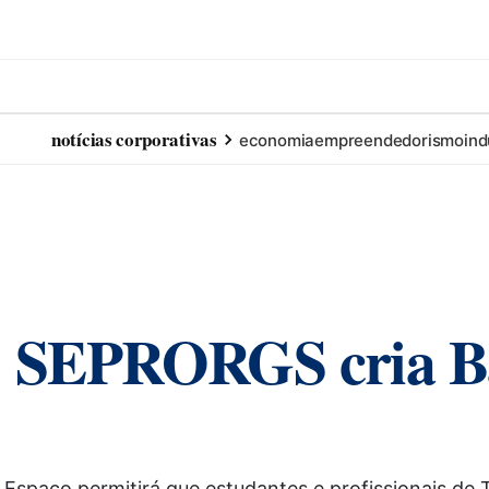
notícias corporativas
economia
empreendedorismo
ind
SEPRORGS cria Ban
Espaço permitirá que estudantes e profissionais de