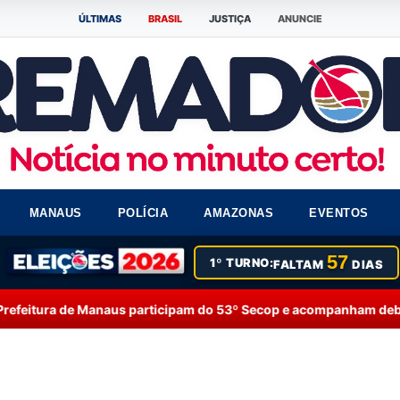
ÚLTIMAS
BRASIL
JUSTIÇA
ANUNCIE
MANAUS
POLÍCIA
AMAZONAS
EVENTOS
57
1º TURNO:
FALTAM
DIAS
s participam do 53º Secop e acompanham debates sobre inteligênci