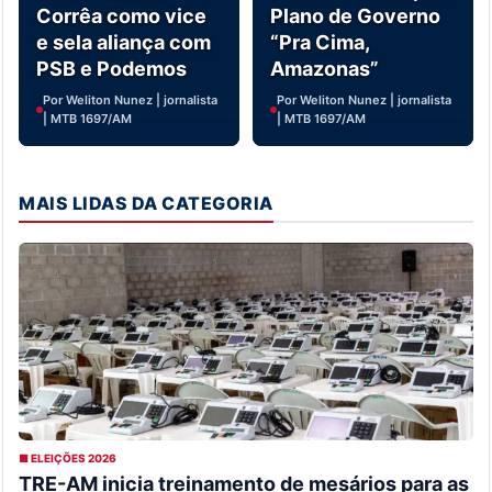
Corrêa como vice
Plano de Governo
e sela aliança com
“Pra Cima,
PSB e Podemos
Amazonas”
Por Weliton Nunez | jornalista
Por Weliton Nunez | jornalista
| MTB 1697/AM
| MTB 1697/AM
MAIS LIDAS DA CATEGORIA
■ ELEIÇÕES 2026
TRE-AM inicia treinamento de mesários para as