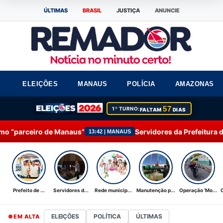
ÚLTIMAS
BRASIL
JUSTIÇA
ANUNCIE
ELEIÇÕES
MANAUS
POLÍCIA
AMAZONAS
57
1º TURNO:
FALTAM
DIAS
aus”
Servidores da Prefeitura de Manaus participam 
13:42 | MANAUS
Prefeito de ...
Servidores d...
Rede municip...
Manutenção p...
Operação ‘Mo...
ELEIÇÕES
POLÍTICA
ÚLTIMAS
EM ALTA