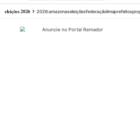
eleições 2026
2026:
amazonas
eleições
federação
lima
prefeitos
pro