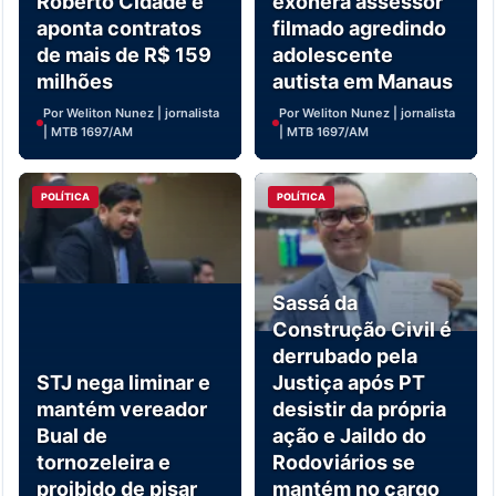
Roberto Cidade e
exonera assessor
aponta contratos
filmado agredindo
de mais de R$ 159
adolescente
milhões
autista em Manaus
Por Weliton Nunez | jornalista
Por Weliton Nunez | jornalista
| MTB 1697/AM
| MTB 1697/AM
POLÍTICA
POLÍTICA
Sassá da
Construção Civil é
derrubado pela
STJ nega liminar e
Justiça após PT
mantém vereador
desistir da própria
Bual de
ação e Jaildo do
tornozeleira e
Rodoviários se
proibido de pisar
mantém no cargo