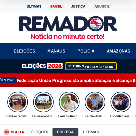
ÚLTIMAS
BRASIL
JUSTIÇA
ANUNCIE
ELEIÇÕES
MANAUS
POLÍCIA
AMAZONAS
57
1º TURNO:
FALTAM
DIAS
 União Progressista amplia atuação e alcança 92% dos municípi
Sebrae receb...
Federação Un...
Fausto Júnio...
Keitton Bati...
Encontro reú...
ELEIÇÕES
POLÍTICA
ÚLTIMAS
EM ALTA