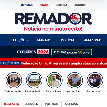
ÚLTIMAS
BRASIL
JUSTIÇA
ANUNCIE
ELEIÇÕES
MANAUS
POLÍCIA
AMAZONAS
56
1º TURNO:
FALTAM
DIAS
ção União Progressista amplia atuação e alcança 92% dos munic
Sebrae receb...
Federação Un...
Fausto Júnio...
Keitton Bati...
Encontro reú...
ELEIÇÕES
POLÍTICA
ÚLTIMAS
EM ALTA