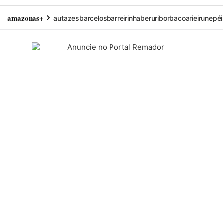
amazonas+
autazes
barcelos
barreirinha
beruri
borba
coari
eirunepé