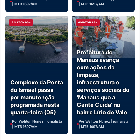
| MTB 1697/AM
| MTB 1697/AM
AMAZONAS+
AMAZONAS+
Prefeitura de
Manaus avança
com ações de
limpeza,
Complexo da Ponta
infraestrutura e
do Ismael passa
serviços sociais do
por manutenção
‘Manaus que a
programada nesta
Gente Cuida’ no
quarta-feira (05)
bairro Lírio do Vale
Por Weliton Nunez | jornalista
Por Weliton Nunez | jornalista
| MTB 1697/AM
| MTB 1697/AM