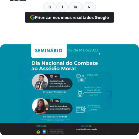
G
f
in
⤿
Priorizar nos meus resultados Google